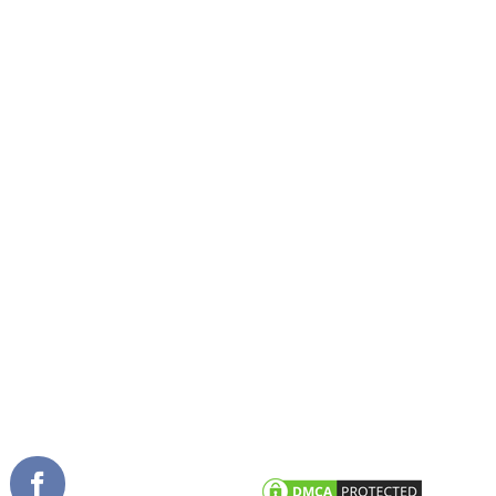
GIỚI THIỆU
SẢN PHẨM NỔI BẬT
Về chúng tôi
Cửa đi mở quay
Tầm nhìn sứ mệnh
Cửa đi mở trượt
Giải thưởng
Cửa đi xếp trượt
Tài liệu
Cửa sổ mở quay
Cửa sổ mở hất
Vách kính mặt dựng
TIN TỨC
CHĂM SÓC KHÁCH HÀNG
Tư vấn - hỏi đáp
Chính sách bảo hành
Công trình tiêu biểu
Chính sách bảo mật thông tin
khách hàng
Tin tức công ty
Tin khuyến mãi