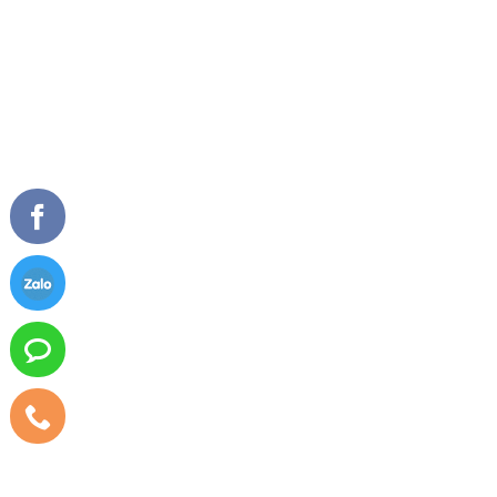
Số ĐKKD: 0104215962, ngày cấp 19/10/2009.
Nơi cấp: Sở kế hoạch và đầu tư thành phố Hà Nội.
GIỚI THIỆU
SẢN PHẨM NỔI BẬT
Về chúng tôi
Cửa đi mở quay
Tầm nhìn sứ mệnh
Cửa đi mở trượt
Giải thưởng
Cửa đi xếp trượt
Tài liệu
Cửa sổ mở quay
Cửa sổ mở hất
Vách kính mặt dựng
TIN TỨC
CHĂM SÓC KHÁCH HÀNG
Tư vấn - hỏi đáp
Chính sách bảo hành