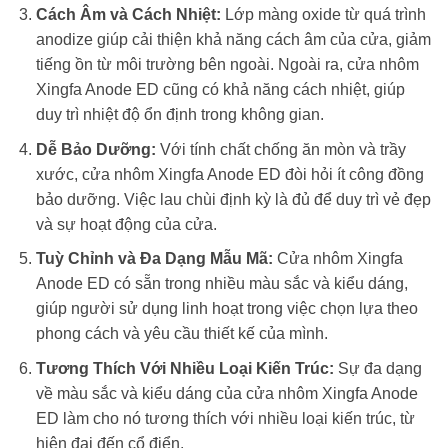
Cách Âm và Cách Nhiệt:
Lớp màng oxide từ quá trình
anodize giúp cải thiện khả năng cách âm của cửa, giảm
tiếng ồn từ môi trường bên ngoài. Ngoài ra, cửa nhôm
Xingfa Anode ED cũng có khả năng cách nhiệt, giúp
duy trì nhiệt độ ổn định trong không gian.
Dễ Bảo Dưỡng:
Với tính chất chống ăn mòn và trầy
xước, cửa nhôm Xingfa Anode ED đòi hỏi ít công đồng
bảo dưỡng. Việc lau chùi định kỳ là đủ để duy trì vẻ đẹp
và sự hoạt động của cửa.
Tuỳ Chỉnh và Đa Dạng Mẫu Mã:
Cửa nhôm Xingfa
Anode ED có sẵn trong nhiều màu sắc và kiểu dáng,
giúp người sử dụng linh hoạt trong việc chọn lựa theo
phong cách và yêu cầu thiết kế của mình.
Tương Thích Với Nhiều Loại Kiến Trúc:
Sự đa dạng
về màu sắc và kiểu dáng của cửa nhôm Xingfa Anode
ED làm cho nó tương thích với nhiều loại kiến trúc, từ
hiện đại đến cổ điển.