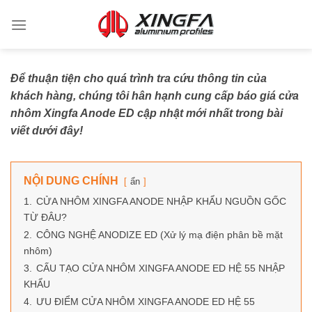
Để thuận tiện cho quá trình tra cứu thông tin của
khách hàng, chúng tôi hân hạnh cung cấp báo giá cửa
nhôm Xingfa Anode ED cập nhật mới nhất trong bài
viết dưới đây!
NỘI DUNG CHÍNH
ẩn
1.
CỬA NHÔM XINGFA ANODE NHẬP KHẨU NGUỒN GỐC
TỪ ĐÂU?
2.
CÔNG NGHỆ ANODIZE ED (Xử lý mạ điện phân bề mặt
nhôm)
3.
CẤU TẠO CỬA NHÔM XINGFA ANODE ED HỆ 55 NHẬP
KHẨU
4.
ƯU ĐIỂM CỬA NHÔM XINGFA ANODE ED HỆ 55