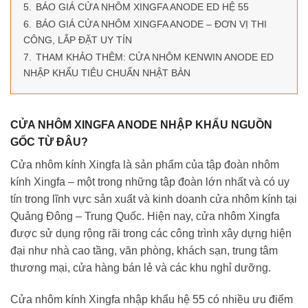
5.
BÁO GIÁ CỬA NHÔM XINGFA ANODE ED HỆ 55
6.
BÁO GIÁ CỬA NHÔM XINGFA ANODE – ĐƠN VỊ THI
CÔNG, LẮP ĐẶT UY TÍN
7.
THAM KHẢO THÊM: CỬA NHÔM KENWIN ANODE ED
NHẬP KHẨU TIÊU CHUẨN NHẬT BẢN
CỬA NHÔM XINGFA ANODE NHẬP KHẨU NGUỒN
GỐC TỪ ĐÂU?
Cửa nhôm kính Xingfa là sản phẩm của tập đoàn nhôm
kính Xingfa – một trong những tập đoàn lớn nhất và có uy
tín trong lĩnh vực sản xuất và kinh doanh cửa nhôm kính tại
Quảng Đông – Trung Quốc. Hiện nay, cửa nhôm Xingfa
được sử dụng rộng rãi trong các công trình xây dựng hiện
đại như nhà cao tầng, văn phòng, khách sạn, trung tâm
thương mại, cửa hàng bán lẻ và các khu nghỉ dưỡng.
Cửa nhôm kính Xingfa nhập khẩu hệ 55 có nhiều ưu điểm