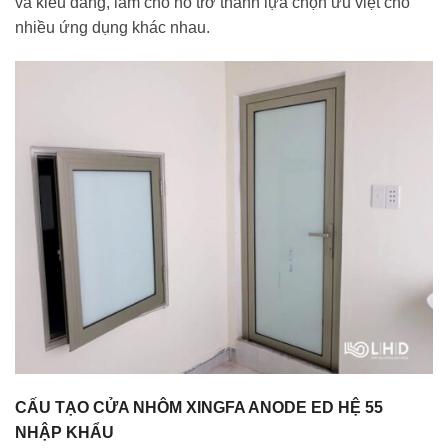
và kiểu dáng, làm cho nó trở thành lựa chọn ưu việt cho
nhiều ứng dụng khác nhau.
CẤU TẠO CỬA NHÔM XINGFA ANODE ED HỆ 55
NHẬP KHẨU