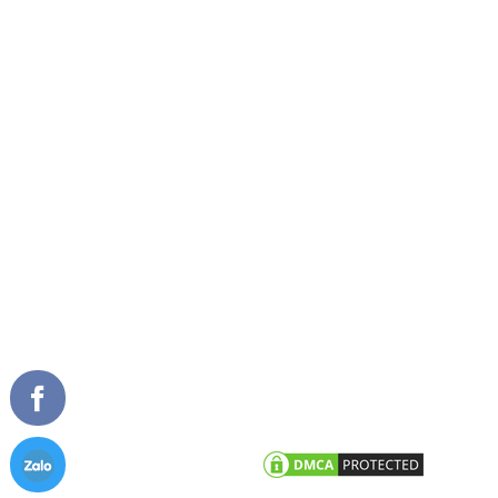
GIỚI THIỆU
SẢN PHẨM NỔI BẬT
Về chúng tôi
Cửa đi mở quay
Tầm nhìn sứ mệnh
Cửa đi mở trượt
Giải thưởng
Cửa đi xếp trượt
Tài liệu
Cửa sổ mở quay
Cửa sổ mở hất
Vách kính mặt dựng
TIN TỨC
CHĂM SÓC KHÁCH HÀNG
Tư vấn - hỏi đáp
Chính sách bảo hành
Công trình tiêu biểu
Chính sách bảo mật thông tin
khách hàng
Tin tức công ty
Tin khuyến mãi