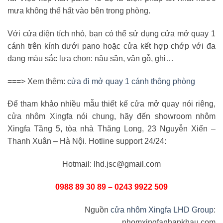
mưa không thể hất vào bên trong phòng.
Với cửa diện tích nhỏ, bạn có thể sử dụng cửa mở quay 1
cánh trên kính dưới pano hoặc cửa kết hợp chớp với đa
dạng màu sắc lựa chọn: nâu sần, vân gỗ, ghi…
===> Xem thêm:
cửa đi mở quay 1 cánh thông phòng
Để tham khảo nhiều mẫu thiết kế cửa mở quay nói riêng,
cửa nhôm Xingfa nói chung, hãy đến showroom nhôm
Xingfa Tầng 5, tòa nhà Thăng Long, 23 Nguyễn Xiển –
Thanh Xuân – Hà Nội. Hotline support 24/24:
Hotmail: lhd.jsc@gmail.com
0988 89 30 89 – 0243 9922 509
Nguồn
cửa nhôm Xingfa LHD Group
:
nhomxingfanhapkhau.com