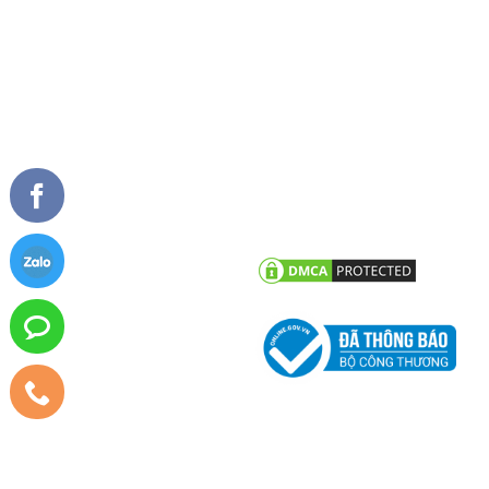
Cửa sổ mở hất
Vách kính mặt dựng
TIN TỨC
CHĂM SÓC KHÁCH HÀNG
Tư vấn - hỏi đáp
Chính sách bảo hành
Công trình tiêu biểu
Chính sách bảo mật thông tin
khách hàng
Tin tức công ty
Tin khuyến mãi