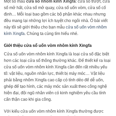
Một số mẫu
cửa sổ nhôm kính Xingfa
: cửa sổ trượt, cửa
sổ mở hất, cửa sổ mở quay, cửa sổ uốn vòm, cửa sổ cố
định… Mỗi loại bao gồm các bộ phận khác nhau nhưng
đều mang lại những lợi ích tuyệt cho ngôi nhà. Ỏ bài viết
này tôi sẽ giới thiệu cho bạn mẫu
cửa sổ uốn vòm nhôm
kính Xingfa
. Chúng ta cùng tìm hiểu nhé.
Giới thiệu cửa sổ uốn vòm nhôm kính Xingfa
Cửa sổ uốn vòm nhôm kính Xingfa là loại cửa sổ đặc biệt
hơn các loại cửa sổ thông thường khác. Để thiết kế ra loại
cửa sổ uốn vòm nhôm kính Xingfa cần đến rất nhiều yếu
tố: vật liệu, nguồn nhân lực, thiết bị máy móc… Vật liệu
phải bằng nhôm Xingfa cao cấp có tính dẻo để dễ uốn,
ghép để tạo hình, các máy móc sản xuất theo công nghệ
hiện đại, đội ngũ nhân viên có kinh nghiệm yêu cầu tính
cẩn thận cao khi gia công.
Với kiểu cửa uốn vòm nhôm kính Xingfa thường được