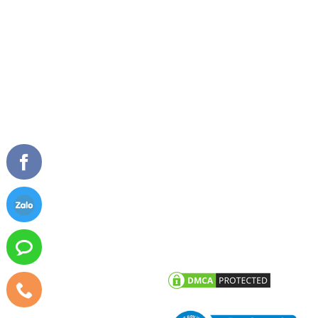
Về chúng tôi
Cửa đi mở quay
Tầm nhìn sứ mệnh
Cửa đi mở trượt
Giải thưởng
Cửa đi xếp trượt
Tài liệu
Cửa sổ mở quay
Cửa sổ mở hất
Vách kính mặt dựng
TIN TỨC
CHĂM SÓC KHÁCH HÀNG
Tư vấn - hỏi đáp
Chính sách bảo hành
Công trình tiêu biểu
Chính sách bảo mật thông tin
khách hàng
Tin tức công ty
Tin khuyến mãi