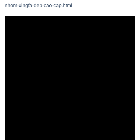
nhom-xingfa-dep-cao-cap.html