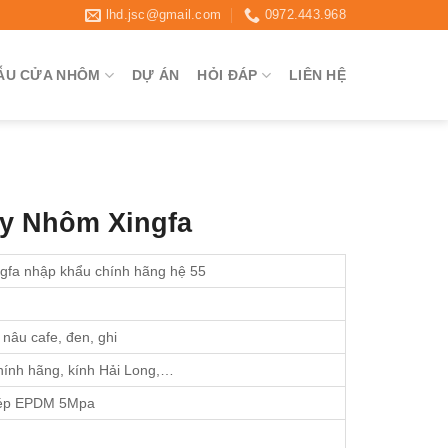
lhd.jsc@gmail.com
0972.443.968
ẪU CỬA NHÔM
DỰ ÁN
HỎI ĐÁP
LIÊN HỆ
y Nhôm Xingfa
gfa nhập khẩu chính hãng hệ 55
 nâu cafe, đen, ghi
hính hãng, kính Hải Long,…
kép EPDM 5Mpa