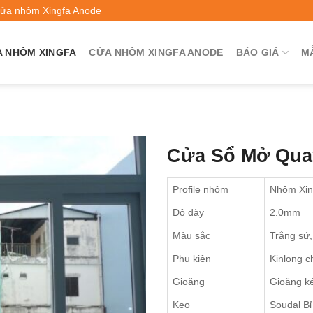
Cửa nhôm Xingfa Anode
 NHÔM XINGFA
CỬA NHÔM XINGFA ANODE
BÁO GIÁ
M
Cửa Sổ Mở Qua
Profile nhôm
Nhôm Xin
Độ dày
2.0mm
Màu sắc
Trắng sứ,
Phụ kiện
Kinlong c
Gioăng
Gioăng 
Keo
Soudal Bỉ