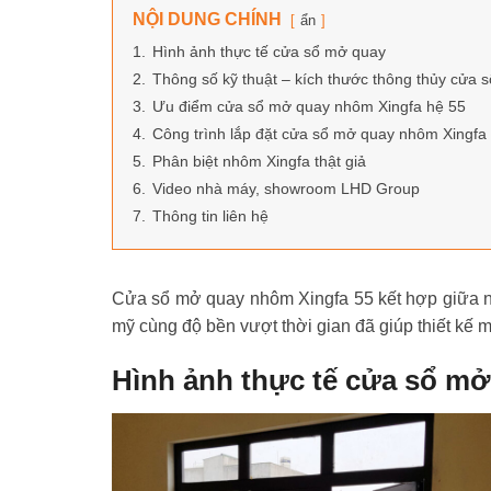
NỘI DUNG CHÍNH
ẩn
1.
Hình ảnh thực tế cửa sổ mở quay
2.
Thông số kỹ thuật – kích thước thông thủy cửa
3.
Ưu điểm cửa sổ mở quay nhôm Xingfa hệ 55
4.
Công trình lắp đặt cửa sổ mở quay nhôm Xingfa
5.
Phân biệt nhôm Xingfa thật giả
6.
Video nhà máy, showroom LHD Group
7.
Thông tin liên hệ
Cửa sổ mở quay nhôm Xingfa 55 kết hợp giữa nh
mỹ cùng độ bền vượt thời gian đã giúp thiết kế mở
Hình ảnh thực tế cửa sổ mở