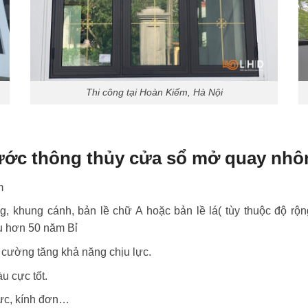
Thi công tại Hoàn Kiếm, Hà Nội
hước thông thủy cửa sổ mở quay nhô
m
, khung cánh, bản lề chữ A hoặc bản lề lá( tùy thuộc độ rộn
u hơn 50 năm Bỉ
 cường tăng khả năng chịu lực.
u cực tốt.
lực, kính đơn…