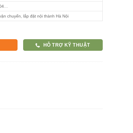
304…
vận chuyển, lắp đặt nội thành Hà Nội
HỖ TRỢ KỸ THUẬT