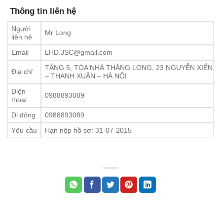
Thông tin liên hệ
Người
Mr Long
liên hệ
Email
LHD.JSC@gmail.com
TẦNG 5, TÒA NHÀ THĂNG LONG, 23 NGUYỄN XIỂN
Địa chỉ
– THANH XUÂN – HÀ NỘI
Điện
0988893089
thoại
Di động
0988893089
Yêu cầu
Hạn nộp hồ sơ: 31-07-2015