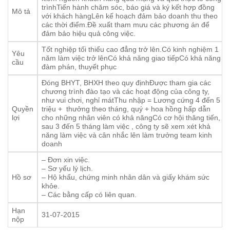
trìnhTiến hành chăm sóc, báo giá và ký kết hợp đồng
Mô tả
với khách hàngLên kế hoạch đảm bảo doanh thu theo
các thời điểm.Đề xuất tham mưu các phương án để
đảm bảo hiệu quả công việc.
Tốt nghiệp tối thiểu cao đẳng trở lên.Có kinh nghiệm 1
Yêu
năm làm việc trở lênCó khả năng giao tiếpCó khả năng
cầu
đàm phán, thuyết phục
Đóng BHYT, BHXH theo quy địnhĐược tham gia các
chương trình đào tạo và các hoạt động của công ty,
như vui chơi, nghỉ mátThu nhập = Lương cứng 4 đến 5
Quyền
triệu + thưởng theo tháng, quý + hoa hồng hấp dẫn
lợi
cho những nhân viên có khả năngCó cơ hội thăng tiến,
sau 3 đến 5 tháng làm việc , công ty sẽ xem xét khả
năng làm việc và cân nhắc lên làm trưởng team kinh
doanh
– Đơn xin việc.
– Sơ yếu lý lịch.
Hồ sơ
– Hộ khẩu, chứng minh nhân dân và giấy khám sức
khỏe.
– Các bằng cấp có liên quan.
Hạn
31-07-2015
nộp