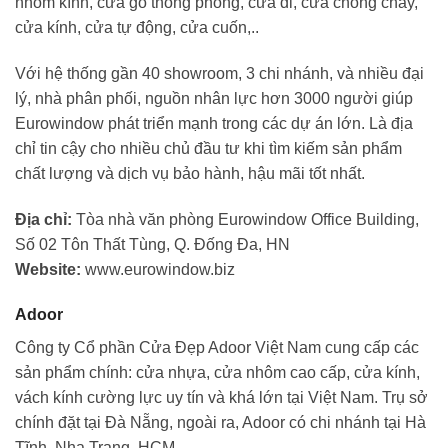
nhôm kính, cửa gỗ thông phòng, cửa đi, cửa chống cháy,
cửa kính, cửa tự động, cửa cuốn,..
Với hệ thống gần 40 showroom, 3 chi nhánh, và nhiều đại
lý, nhà phân phối, nguồn nhân lực hơn 3000 người giúp
Eurowindow phát triển mạnh trong các dự án lớn. Là địa
chỉ tin cậy cho nhiều chủ đầu tư khi tìm kiếm sản phẩm
chất lượng và dịch vụ bảo hành, hậu mãi tốt nhất.
Địa chỉ:
Tòa nhà văn phòng Eurowindow Office Building,
Số 02 Tôn Thất Tùng, Q. Đống Đa, HN
Website:
www.eurowindow.biz
Adoor
Công ty Cổ phần Cửa Đẹp Adoor Việt Nam cung cấp các
sản phẩm chính: cửa nhựa, cửa nhôm cao cấp, cửa kính,
vách kính cường lực uy tín và khá lớn tại Việt Nam. Trụ sở
chính đặt tại Đà Nẵng, ngoài ra, Adoor có chi nhánh tại Hà
Tĩnh, Nha Trang, HCM