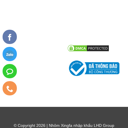
TIN TỨC
CHĂM SÓC KHÁCH HÀNG
Tư vấn - hỏi đáp
Chính sách bảo hành
Công trình tiêu biểu
Chính sách bảo mật thông tin
khách hàng
Tin tức công ty
Tin khuyến mãi
© Copyright 2026 | Nhôm Xingfa nhập khẩu LHD Group