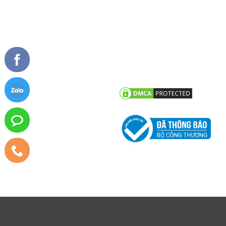
TIN TỨC
CHĂM SÓC KHÁCH HÀNG
Tư vấn - hỏi đáp
Chính sách bảo hành
Công trình tiêu biểu
Chính sách bảo mật thông tin
khách hàng
Tin tức công ty
Tin khuyến mãi