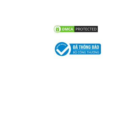
g trình tiêu biểu
Chính sách bảo mật thông
tin khách hàng
 tức công ty
n khuyến mãi