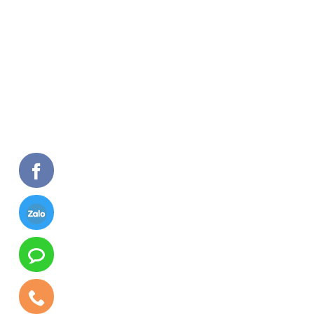
MIỀN BẮC
Số 15/1035, Tam Trinh, Hoàng Mai, Hà Nội
0972.443.968 - 0988.89.30.89
MIỀN NAM
Đường Lê Thị Riêng Khu Phố 1, Phường Thới An,
Q.12, TP. Hồ Chí Minh
0971.757788
Số ĐKKD: 0104215962, ngày cấp 19/10/2009.
Nơi cấp: Sở kế hoạch và đầu tư thành phố Hà Nội.