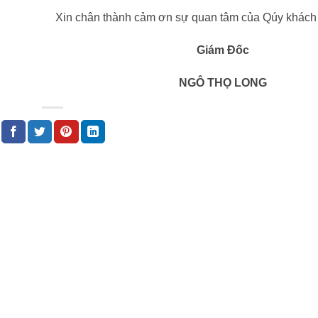
Xin chân thành cảm ơn sự quan tâm của Qúy khách 
Giám Đốc
THỌ LONG
GIỚI THIỆU
SẢN PHẨM NỔI BẬT
TI
Về chúng tôi
Cửa đi mở quay
Tư 