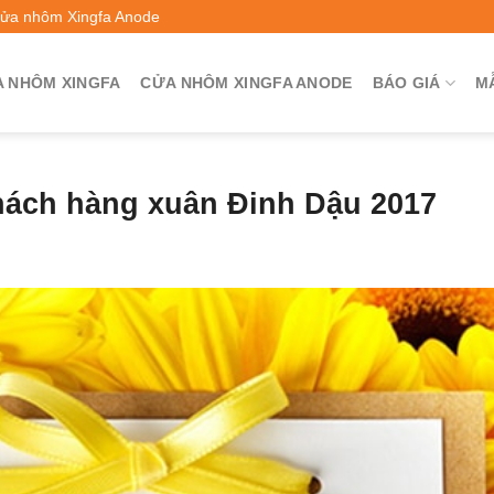
Cửa nhôm Xingfa Anode
 NHÔM XINGFA
CỬA NHÔM XINGFA ANODE
BÁO GIÁ
M
hách hàng xuân Đinh Dậu 2017