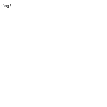
hàng !
N TỨC
CHĂM SÓC KHÁCH HÀNG
vấn - hỏi đáp
Chính sách bảo hành