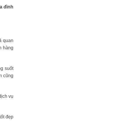
ia đình
đã quan
h hàng
ng suốt
ẩm cũng
dịch vụ
ốt đẹp