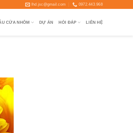
lhd.jsc@gmail.com
0972.443.968
ẪU CỬA NHÔM
DỰ ÁN
HỎI ĐÁP
LIÊN HỆ