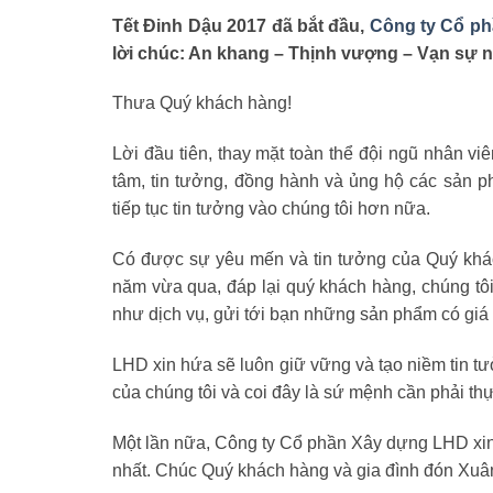
Tết Đinh Dậu 2017 đã bắt đầu,
Công ty Cổ p
lời chúc: An khang – Thịnh vượng – Vạn sự n
Thưa Quý khách hàng!
Lời đầu tiên, thay mặt toàn thể đội ngũ nhân v
tâm, tin tưởng, đồng hành và ủng hộ các sản 
tiếp tục tin tưởng vào chúng tôi hơn nữa.
Có được sự yêu mến và tin tưởng của Quý khách
năm vừa qua, đáp lại quý khách hàng, chúng tô
như dịch vụ, gửi tới bạn những sản phẩm có giá tr
LHD xin hứa sẽ luôn giữ vững và tạo niềm tin t
của chúng tôi và coi đây là sứ mệnh cần phải t
Một lần nữa, Công ty Cổ phần Xây dựng LHD xi
nhất. Chúc Quý khách hàng và gia đình đón Xuâ