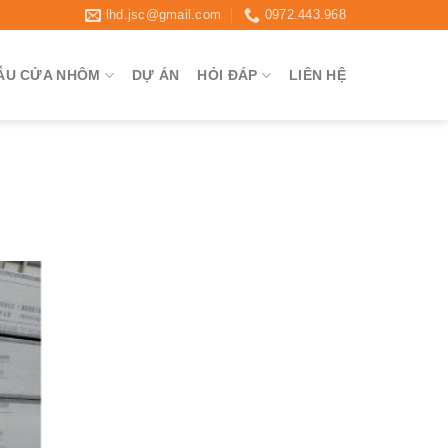
lhd.jsc@gmail.com
0972.443.968
ẪU CỬA NHÔM
DỰ ÁN
HỎI ĐÁP
LIÊN HỆ