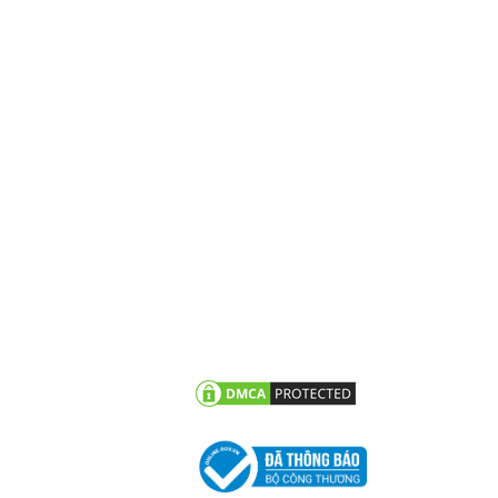
N TỨC
CHĂM SÓC KHÁCH HÀNG
vấn - hỏi đáp
Chính sách bảo hành
g trình tiêu biểu
Chính sách bảo mật thông
tin khách hàng
 tức công ty
n khuyến mãi