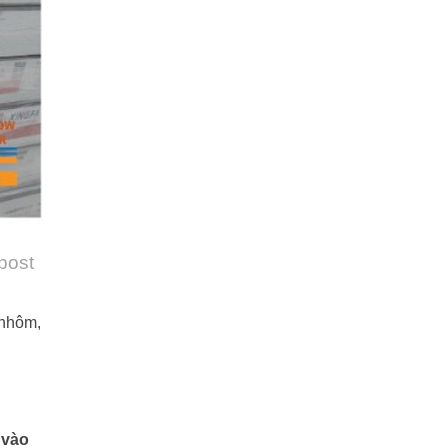
 post
 nhôm,
 vào