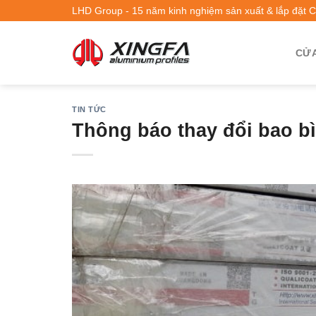
LHD Group - 15 năm kinh nghiệm sản xuất & lắp đặt 
CỬA
TIN TỨC
Thông báo thay đổi bao bì