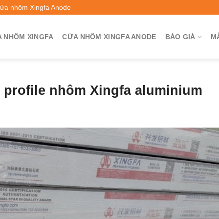
Cửa nhôm Xingfa Anode
 NHÔM XINGFA
CỬA NHÔM XINGFA ANODE
BÁO GIÁ
M
 profile nhôm Xingfa aluminium