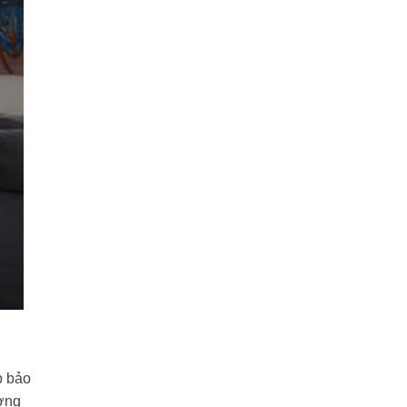
p bảo
ường