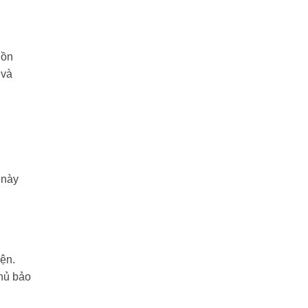
uồn
 và
 này
ện.
hủ bảo