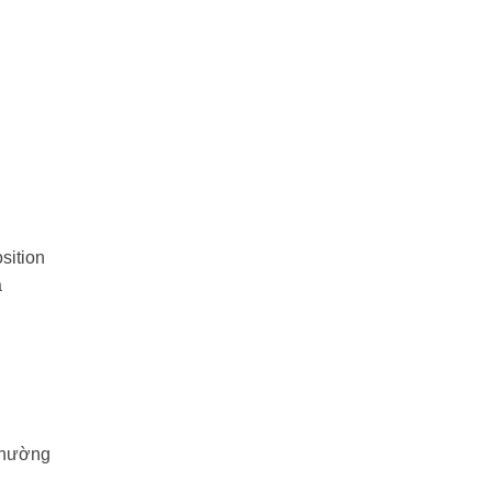
sition
a
 thường