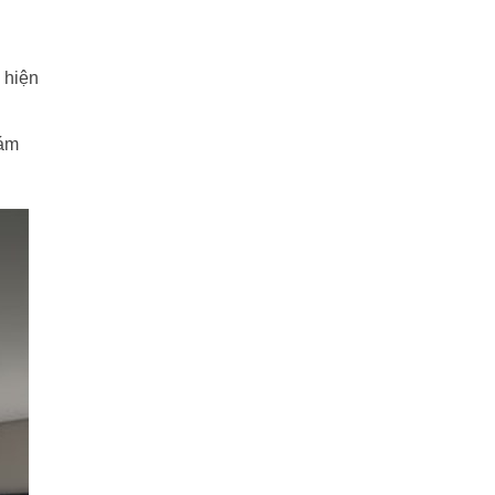
 hiện
bám