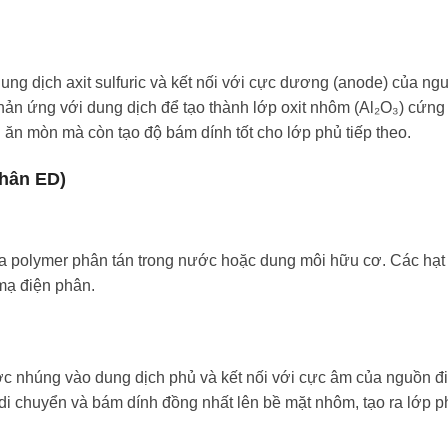
ng dịch axit sulfuric và kết nối với cực dương (anode) của ng
ản ứng với dung dịch để tạo thành lớp oxit nhôm (Al₂O₃) cứng
 ăn mòn mà còn tạo độ bám dính tốt cho lớp phủ tiếp theo.
phân ED)
a polymer phân tán trong nước hoặc dung môi hữu cơ. Các hạt
mạ điện phân.
 nhúng vào dung dịch phủ và kết nối với cực âm của nguồn đi
i chuyển và bám dính đồng nhất lên bề mặt nhôm, tạo ra lớp p