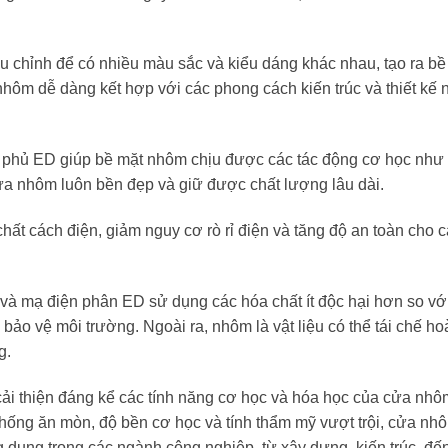
u chỉnh để có nhiều màu sắc và kiểu dáng khác nhau, tạo ra bề
ôm dễ dàng kết hợp với các phong cách kiến trúc và thiết kế n
p phủ ED giúp bề mặt nhôm chịu được các tác động cơ học như
ửa nhôm luôn bền đẹp và giữ được chất lượng lâu dài.
chất cách điện, giảm nguy cơ rò rỉ điện và tăng độ an toàn cho 
 và mạ điện phân ED sử dụng các hóa chất ít độc hại hơn so vớ
ảo vệ môi trường. Ngoài ra, nhôm là vật liệu có thể tái chế ho
g.
ải thiện đáng kể các tính năng cơ học và hóa học của cửa nh
 chống ăn mòn, độ bền cơ học và tính thẩm mỹ vượt trội, cửa n
 dụng trong các ngành công nghiệp, từ xây dựng, kiến trúc, đế