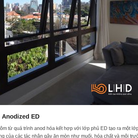
n Anodized ED
hôm từ quá trình anod hóa kết hợp với lớp phủ ED tạo ra một lớ
ng của các tác nhân gây ăn mòn như muối, hóa chất và môi tr