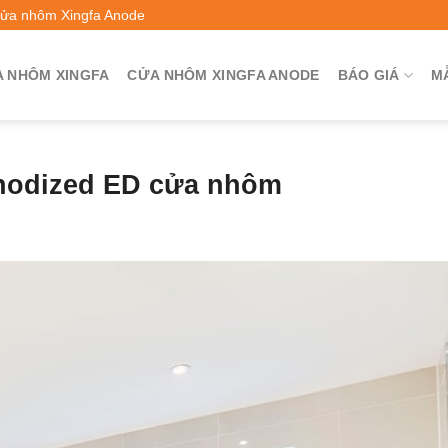
Cửa nhôm Xingfa Anode
 NHÔM XINGFA
CỬA NHÔM XINGFA ANODE
BÁO GIÁ
M
Anodized ED cửa nhôm