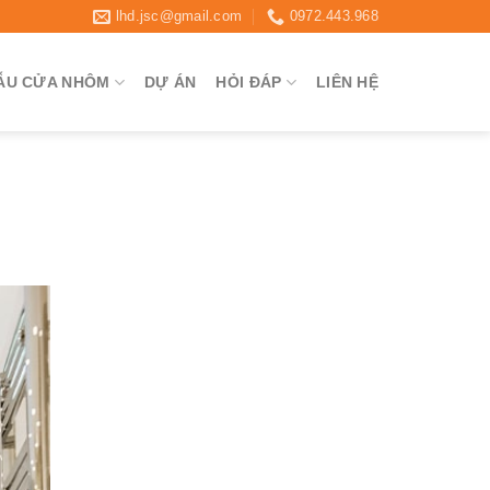
lhd.jsc@gmail.com
0972.443.968
ẪU CỬA NHÔM
DỰ ÁN
HỎI ĐÁP
LIÊN HỆ