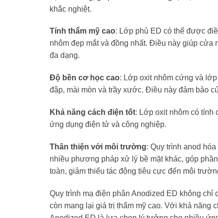
khắc nghiệt.
Tính thẩm mỹ cao
: Lớp phủ ED có thể được điề
nhôm đẹp mắt và đồng nhất. Điều này giúp cửa nh
đa dạng.
Độ bền cơ học cao
: Lớp oxit nhôm cứng và lớ
đập, mài mòn và trầy xước. Điều này đảm bảo c
Khả năng cách điện tốt
: Lớp oxit nhôm có tính 
ứng dụng điện tử và công nghiệp.
Thân thiện với môi trường
: Quy trình anod hóa
nhiều phương pháp xử lý bề mặt khác, góp phần b
toàn, giảm thiểu tác động tiêu cực đến môi trườn
Quy trình mạ điện phân Anodized ED không chỉ c
còn mang lại giá trị thẩm mỹ cao. Với khả năng
Anodized ED là lựa chọn lý tưởng cho nhiều ứng