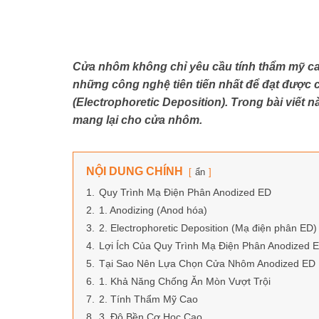
Cửa nhôm không chỉ yêu cầu tính thẩm mỹ cao
những công nghệ tiên tiến nhất để đạt được c
(Electrophoretic Deposition). Trong bài viết n
mang lại cho cửa nhôm.
NỘI DUNG CHÍNH
ẩn
1.
Quy Trình Mạ Điện Phân Anodized ED
2.
1. Anodizing (Anod hóa)
3.
2. Electrophoretic Deposition (Mạ điện phân ED)
4.
Lợi Ích Của Quy Trình Mạ Điện Phân Anodized 
5.
Tại Sao Nên Lựa Chọn Cửa Nhôm Anodized ED
6.
1. Khả Năng Chống Ăn Mòn Vượt Trội
7.
2. Tính Thẩm Mỹ Cao
8.
3. Độ Bền Cơ Học Cao