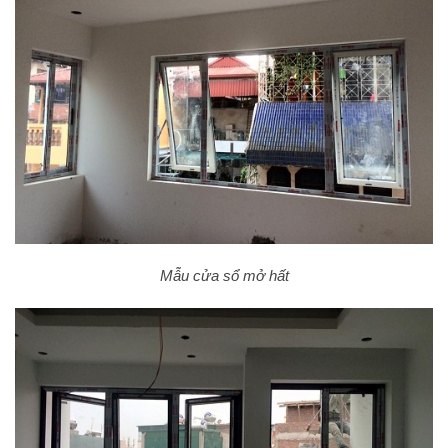
Mẫu cửa sổ mở hất