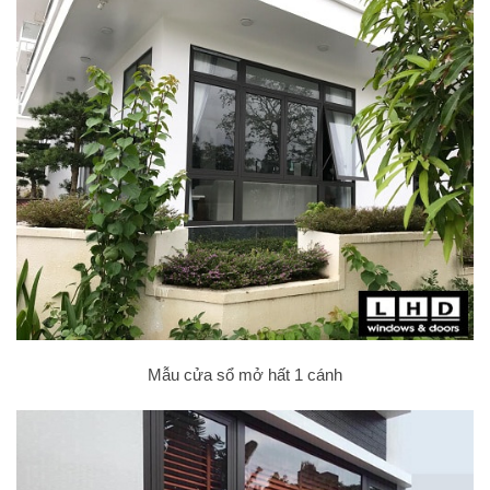
Mẫu cửa sổ mở hất 1 cánh