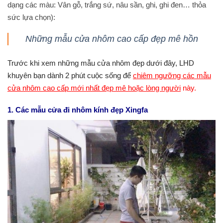
dạng các màu: Vân gỗ, trắng sứ, nâu sần, ghi, ghi đen… thỏa
sức lựa chọn):
Những mẫu cửa nhôm cao cấp đẹp mê hồn
Trước khi xem những mẫu cửa nhôm đẹp dưới đây, LHD
khuyên bạn dành 2 phút cuộc sống để
chiêm ngưỡng các mẫu
cửa nhôm cao cấp mới nhất đẹp mê hoặc lòng người
này.
1. Các mẫu cửa đi nhôm kính đẹp Xingfa