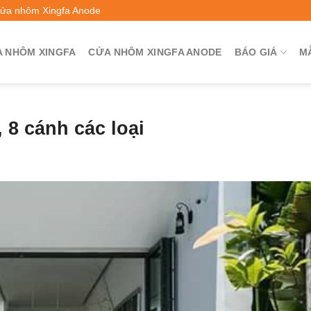
Cửa nhôm Xingfa Anode
 NHÔM XINGFA
CỬA NHÔM XINGFA ANODE
BÁO GIÁ
M
, 8 cánh các loại