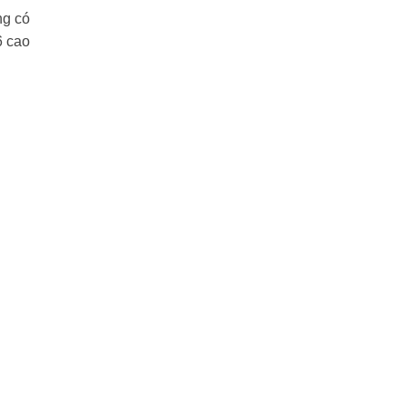
ng có
6 cao