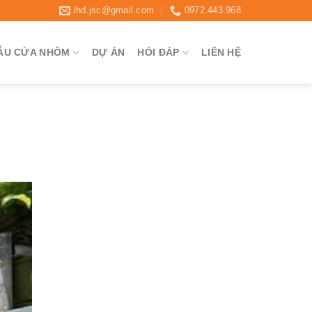
lhd.jsc@gmail.com
0972.443.968
ẪU CỬA NHÔM
DỰ ÁN
HỎI ĐÁP
LIÊN HỆ