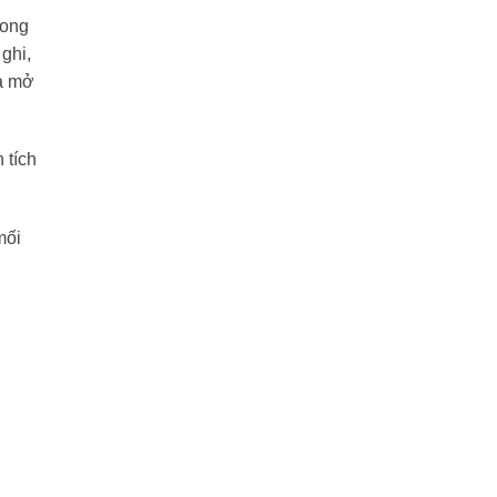
hong
ghi,
ửa mở
 tích
mối