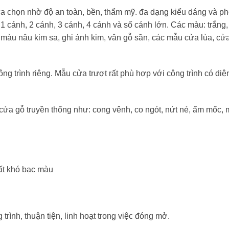
a chọn nhờ độ an toàn, bền, thẩm mỹ. đa dạng kiểu dáng và p
 cánh, 2 cánh, 3 cánh, 4 cánh và số cánh lớn. Các màu: trắng, 
màu nâu kim sa, ghi ánh kim, vân gỗ sần, các mẫu cửa lùa, c
ông trình riêng. Mẫu cửa trượt rất phù hợp với công trình có diện
cửa gỗ truyền thống như: cong vênh, co ngót, nứt nẻ, ẩm mốc, 
ất khó bạc màu
trình, thuận tiện, linh hoạt trong việc đóng mở.