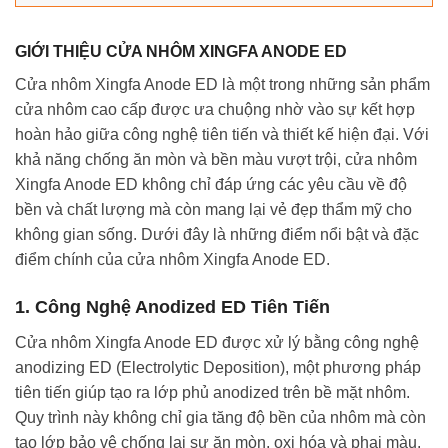
GIỚI THIỆU CỬA NHÔM XINGFA ANODE ED
Cửa nhôm Xingfa Anode ED là một trong những sản phẩm
cửa nhôm cao cấp được ưa chuộng nhờ vào sự kết hợp
hoàn hảo giữa công nghệ tiên tiến và thiết kế hiện đại. Với
khả năng chống ăn mòn và bền màu vượt trội, cửa nhôm
Xingfa Anode ED không chỉ đáp ứng các yêu cầu về độ
bền và chất lượng mà còn mang lại vẻ đẹp thẩm mỹ cho
không gian sống. Dưới đây là những điểm nổi bật và đặc
điểm chính của cửa nhôm Xingfa Anode ED.
1.
Công Nghệ Anodized ED Tiên Tiến
Cửa nhôm Xingfa Anode ED được xử lý bằng công nghệ
anodizing ED (Electrolytic Deposition), một phương pháp
tiên tiến giúp tạo ra lớp phủ anodized trên bề mặt nhôm.
Quy trình này không chỉ gia tăng độ bền của nhôm mà còn
tạo lớp bảo vệ chống lại sự ăn mòn, oxi hóa và phai màu.