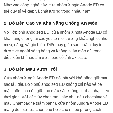
Nhờ vào công nghệ này, cửa nhôm Xingfa Anode ED có
thể duy trì vẻ đẹp và chất lượng trong nhiều năm.
2.
Độ Bền Cao Và Khả Năng Chống Ăn Mòn
Với lớp phủ anodized ED, cửa nhôm Xingfa Anode ED có
khả năng chống lại các yếu tố môi trường khắc nghiệt như
mưa, nắng, và gió biển. Điều này giúp sản phẩm duy trì
được vẻ ngoài sáng bóng và không bị ăn mòn dù trong
điều kiện khí hậu ẩm ướt hoặc có tính axit cao.
3.
Độ Bền Màu Vượt Trội
Cửa nhôm Xingfa Anode ED nổi bật với khả năng giữ màu
sắc lâu dài. Lớp phủ anodized ED không chỉ bảo vệ bề
mặt nhôm mà còn giữ cho màu sắc không bị phai nhạt theo
thời gian. Với các tùy chọn màu sắc như nâu chocolate và
màu Champagne (sâm panh), cửa nhôm Xingfa Anode ED
mang đến sự lựa chọn phù hợp cho nhiều phong cách