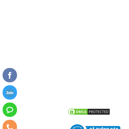
Về chúng tôi
Cửa đi mở quay
Tầm nhìn sứ mệnh
Cửa đi mở trượt
Giải thưởng
Cửa đi xếp trượt
Tài liệu
Cửa sổ mở quay
Cửa sổ mở hất
Vách kính mặt dựng
TIN TỨC
CHĂM SÓC KHÁCH HÀNG
Tư vấn - hỏi đáp
Chính sách bảo hành
Công trình tiêu biểu
Chính sách bảo mật thông tin
khách hàng
Tin tức công ty
Tin khuyến mãi