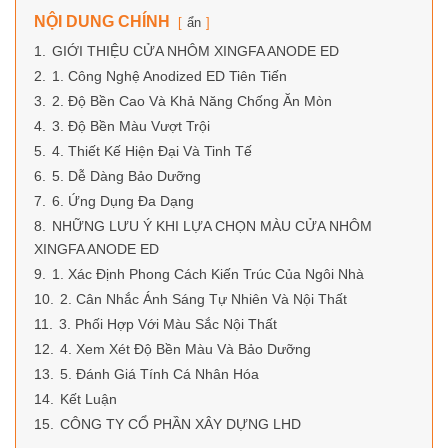
NỘI DUNG CHÍNH
ẩn
1.
GIỚI THIỆU CỬA NHÔM XINGFA ANODE ED
2.
1. Công Nghệ Anodized ED Tiên Tiến
3.
2. Độ Bền Cao Và Khả Năng Chống Ăn Mòn
4.
3. Độ Bền Màu Vượt Trội
5.
4. Thiết Kế Hiện Đại Và Tinh Tế
6.
5. Dễ Dàng Bảo Dưỡng
7.
6. Ứng Dụng Đa Dạng
8.
NHỮNG LƯU Ý KHI LỰA CHỌN MÀU CỬA NHÔM
XINGFA ANODE ED
9.
1. Xác Định Phong Cách Kiến Trúc Của Ngôi Nhà
10.
2. Cân Nhắc Ánh Sáng Tự Nhiên Và Nội Thất
11.
3. Phối Hợp Với Màu Sắc Nội Thất
12.
4. Xem Xét Độ Bền Màu Và Bảo Dưỡng
13.
5. Đánh Giá Tính Cá Nhân Hóa
14.
Kết Luận
15.
CÔNG TY CỔ PHẦN XÂY DỰNG LHD