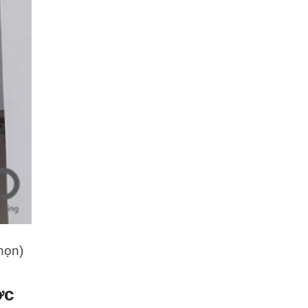
chọn)
ợc