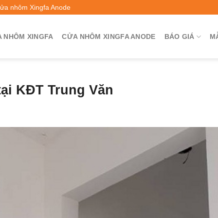
Cửa nhôm Xingfa Anode
 NHÔM XINGFA
CỬA NHÔM XINGFA ANODE
BÁO GIÁ
M
tại KĐT Trung Văn