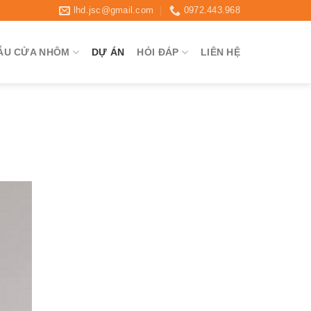
lhd.jsc@gmail.com
0972.443.968
ẪU CỬA NHÔM
DỰ ÁN
HỎI ĐÁP
LIÊN HỆ