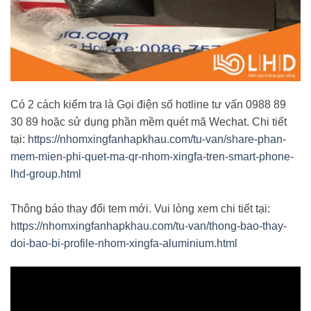
Có 2 cách kiểm tra là Gọi điện số hotline tư vấn 0988 89
30 89 hoặc sử dụng phần mềm quét mã Wechat. Chi tiết
tại:
https://nhomxingfanhapkhau.com/tu-van/share-phan-
mem-mien-phi-quet-ma-qr-nhom-xingfa-tren-smart-phone-
lhd-group.html
Thông báo thay đổi tem mới. Vui lòng xem chi tiết tại:
https://nhomxingfanhapkhau.com/tu-van/thong-bao-thay-
doi-bao-bi-profile-nhom-xingfa-aluminium.html