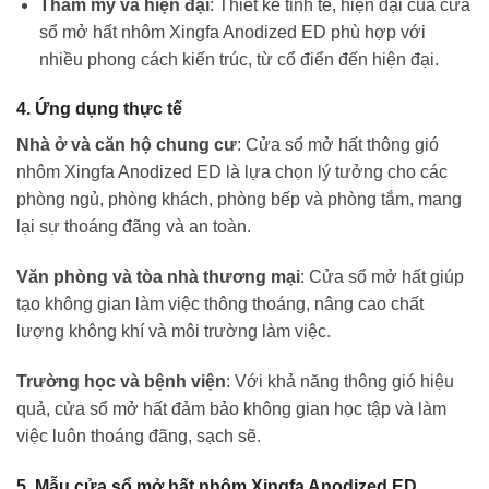
Thẩm mỹ và hiện đại
: Thiết kế tinh tế, hiện đại của cửa
sổ mở hất nhôm Xingfa Anodized ED phù hợp với
nhiều phong cách kiến trúc, từ cổ điển đến hiện đại.
4. Ứng dụng thực tế
Nhà ở và căn hộ chung cư
: Cửa sổ mở hất thông gió
nhôm Xingfa Anodized ED là lựa chọn lý tưởng cho các
phòng ngủ, phòng khách, phòng bếp và phòng tắm, mang
lại sự thoáng đãng và an toàn.
Văn phòng và tòa nhà thương mại
: Cửa sổ mở hất giúp
tạo không gian làm việc thông thoáng, nâng cao chất
lượng không khí và môi trường làm việc.
Trường học và bệnh viện
: Với khả năng thông gió hiệu
quả, cửa sổ mở hất đảm bảo không gian học tập và làm
việc luôn thoáng đãng, sạch sẽ.
5. Mẫu cửa sổ mở hất nhôm Xingfa Anodized ED