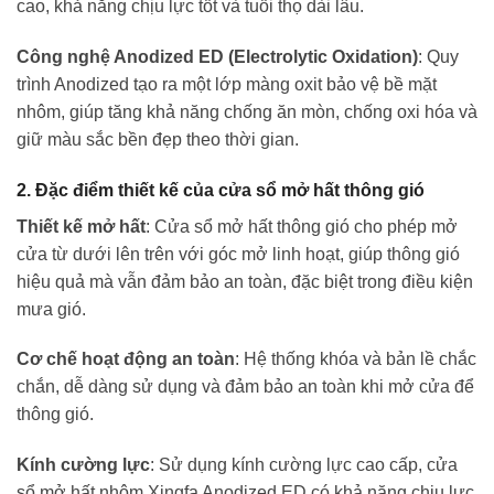
cao, khả năng chịu lực tốt và tuổi thọ dài lâu.
Công nghệ Anodized ED (Electrolytic Oxidation)
: Quy
trình Anodized tạo ra một lớp màng oxit bảo vệ bề mặt
nhôm, giúp tăng khả năng chống ăn mòn, chống oxi hóa và
giữ màu sắc bền đẹp theo thời gian.
2. Đặc điểm thiết kế của cửa sổ mở hất thông gió
Thiết kế mở hất
: Cửa sổ mở hất thông gió cho phép mở
cửa từ dưới lên trên với góc mở linh hoạt, giúp thông gió
hiệu quả mà vẫn đảm bảo an toàn, đặc biệt trong điều kiện
mưa gió.
Cơ chế hoạt động an toàn
: Hệ thống khóa và bản lề chắc
chắn, dễ dàng sử dụng và đảm bảo an toàn khi mở cửa để
thông gió.
Kính cường lực
: Sử dụng kính cường lực cao cấp, cửa
sổ mở hất nhôm Xingfa Anodized ED có khả năng chịu lực