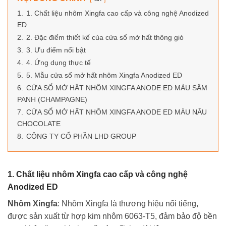
1.
1. Chất liệu nhôm Xingfa cao cấp và công nghệ Anodized
ED
2.
2. Đặc điểm thiết kế của cửa sổ mở hất thông gió
3.
3. Ưu điểm nổi bật
4.
4. Ứng dụng thực tế
5.
5. Mẫu cửa sổ mở hất nhôm Xingfa Anodized ED
6.
CỬA SỔ MỞ HẤT NHÔM XINGFA ANODE ED MÀU SÂM
PANH (CHAMPAGNE)
7.
CỬA SỔ MỞ HẤT NHÔM XINGFA ANODE ED MÀU NÂU
CHOCOLATE
8.
CÔNG TY CỔ PHẦN LHD GROUP
1. Chất liệu nhôm Xingfa cao cấp và công nghệ
Anodized ED
Nhôm Xingfa
: Nhôm Xingfa là thương hiệu nổi tiếng,
được sản xuất từ hợp kim nhôm 6063-T5, đảm bảo độ bền