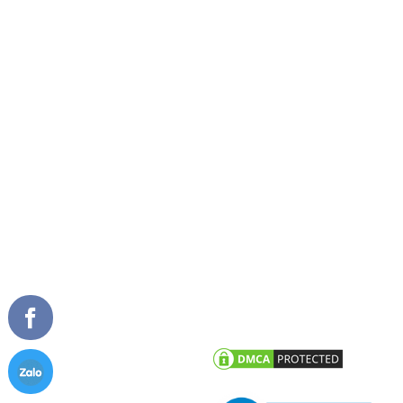
Về chúng tôi
Cửa đi mở quay
Tầm nhìn sứ mệnh
Cửa đi mở trượt
Giải thưởng
Cửa đi xếp trượt
Tài liệu
Cửa sổ mở quay
Cửa sổ mở hất
Vách kính mặt dựng
TIN TỨC
CHĂM SÓC KHÁCH HÀNG
Tư vấn - hỏi đáp
Chính sách bảo hành
Công trình tiêu biểu
Chính sách bảo mật thông tin
khách hàng
Tin tức công ty
Tin khuyến mãi