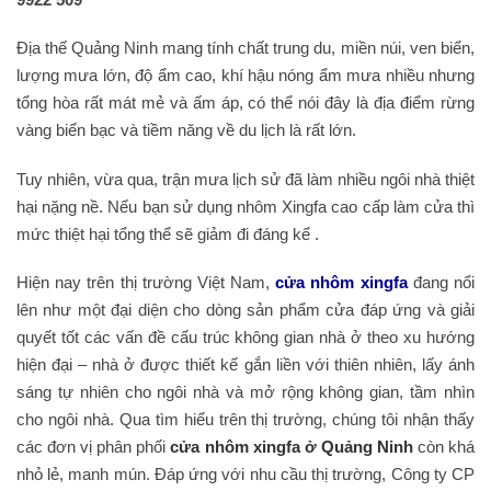
Địa thế Quảng Ninh mang tính chất trung du, miền núi, ven biển,
lượng mưa lớn, độ ẩm cao, khí hậu nóng ẩm mưa nhiều nhưng
tổng hòa rất mát mẻ và ấm áp, có thể nói đây là địa điểm rừng
vàng biển bạc và tiềm năng về du lịch là rất lớn.
Tuy nhiên, vừa qua, trận mưa lịch sử đã làm nhiều ngôi nhà thiệt
hại nặng nề. Nếu bạn sử dụng nhôm Xingfa cao cấp làm cửa thì
mức thiệt hại tổng thể sẽ giảm đi đáng kể .
Hiện nay trên thị trường Việt Nam,
cửa nhôm xingfa
đang nổi
lên như một đại diện cho dòng sản phẩm cửa đáp ứng và giải
quyết tốt các vấn đề cấu trúc không gian nhà ở theo xu hướng
hiện đại – nhà ở được thiết kế gắn liền với thiên nhiên, lấy ánh
sáng tự nhiên cho ngôi nhà và mở rộng không gian, tầm nhìn
cho ngôi nhà. Qua tìm hiểu trên thị trường, chúng tôi nhận thấy
các đơn vị phân phối
cửa nhôm xingfa ở Quảng Ninh
còn khá
nhỏ lẻ, manh mún. Đáp ứng với nhu cầu thị trường, Công ty CP