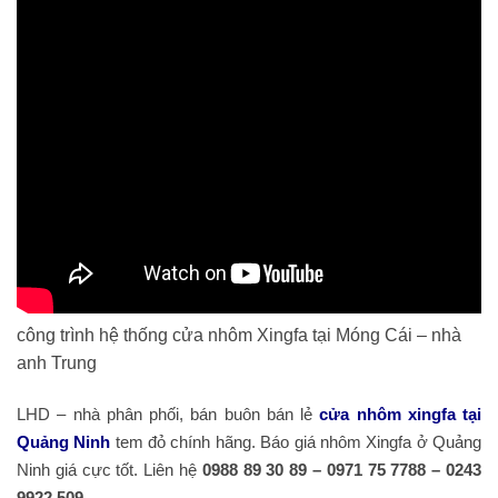
công trình hệ thống cửa nhôm Xingfa tại Móng Cái – nhà
anh Trung
LHD – nhà phân phối, bán buôn bán lẻ
cửa nhôm xingfa tại
Quảng Ninh
tem đỏ chính hãng. Báo giá nhôm Xingfa ở Quảng
Ninh giá cực tốt. Liên hệ
0988 89 30 89 – 0971 75 7788 – 0243
9922 509