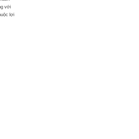
ng với
huộc lợi