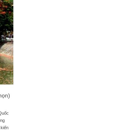
chọn)
 Quốc
ờng
 kiến