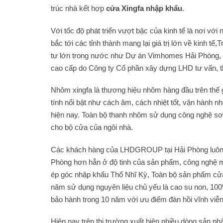
trúc nhà kết hợp
cửa Xingfa nhập khẩu
.
Với tốc độ phát triển vượt bậc của kinh tế là nơi với
bắc tới các tỉnh thành mang lại giá trị lớn về kinh
tư lớn trong nước như Dự án Vimhomes Hải Phòng,
cao cấp do Công ty Cổ phần xây dựng LHD tư vấn, thi
Nhôm xingfa là thương hiệu nhôm hàng đầu trên thế g
tính nổi bật như cách âm, cách nhiệt tốt, vận hành 
hiện nay. Toàn bộ thanh nhôm sử dụng công nghệ sơn 
cho bộ cửa của ngôi nhà.
Các khách hàng của LHDGROUP tại Hải Phòng luôn đán
Phòng hơn hẳn ở độ tinh của sản phẩm, công nghệ m
ép góc nhập khẩu Thổ Nhĩ Kỳ, Toàn bộ sản phẩm c
năm sử dụng nguyên liệu chủ yếu là cao su non, 100
bảo hành trong 10 năm với ưu điểm đàn hồi vĩnh viễn
Hiện nay trên thị trường xuất hiện nhiều dòng sản ph