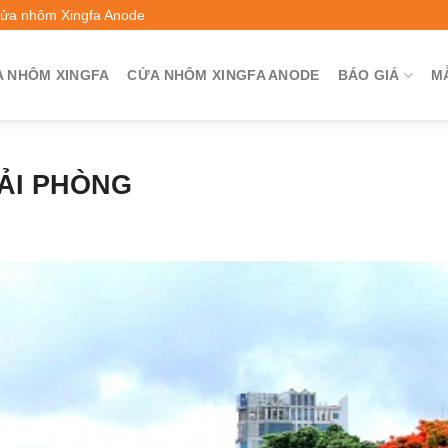
Cửa nhôm Xingfa Anode
 NHÔM XINGFA
CỬA NHÔM XINGFA ANODE
BÁO GIÁ
M
HẢI PHÒNG