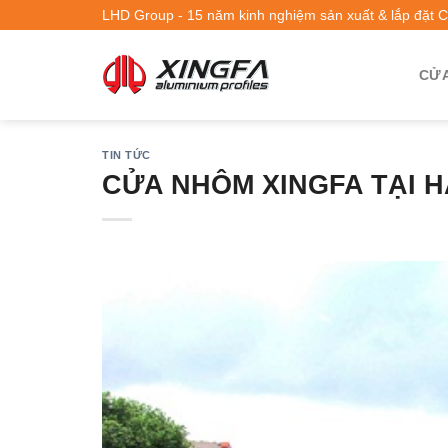
LHD Group - 15 năm kinh nghiệm sản xuất & lắp đặt 
CỬA
TIN TỨC
CỬA NHÔM XINGFA TẠI 