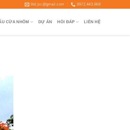
lhd.jsc@gmail.com
0972.443.968
ẪU CỬA NHÔM
DỰ ÁN
HỎI ĐÁP
LIÊN HỆ