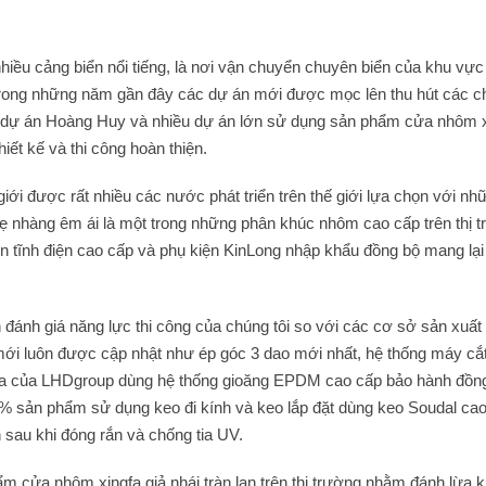
 nhiều cảng biển nổi tiếng, là nơi vận chuyển chuyên biển của khu vự
 tế,Trong những năm gần đây các dự án mới được mọc lên thu hút các c
 dự án Hoàng Huy và nhiều dự án lớn sử dụng sản phẩm cửa nhôm x
ết kế và thi công hoàn thiện.
iới được rất nhiều các nước phát triển trên thế giới lựa chọn với nh
nhẹ nhàng êm ái là một trong những phân khúc nhôm cao cấp trên thị 
tĩnh điện cao cấp và phụ kiện KinLong nhập khẩu đồng bộ mang lại g
h giá năng lực thi công của chúng tôi so với các cơ sở sản xuất t
ới luôn được cập nhật như ép góc 3 dao mới nhất, hệ thống máy cắ
ửa của LHDgroup dùng hệ thống gioăng EPDM cao cấp bảo hành đồn
% sản phẩm sử dụng keo đi kính và keo lắp đặt dùng keo Soudal ca
 sau khi đóng rắn và chống tia UV.
ẩm cửa nhôm xingfa giả nhái tràn lan trên thị trường nhằm đánh lừa 