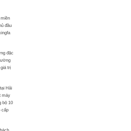
c miền
hủ đầu
ingfa
ững đặc
trường
iá trị
ại Hải
t máy
g bộ 10
o cấp
khách