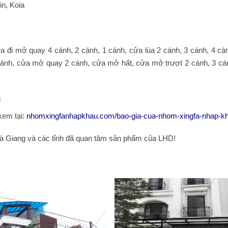
n, Koia
đi mở quay 4 cánh, 2 cánh, 1 cánh, cửa lùa 2 cánh, 3 cánh, 4 cá
ánh, cửa mở quay 2 cánh, cửa mở hất, cửa mở trượt 2 cánh, 3 cá
g
xem tại:
nhomxingfanhapkhau.com/bao-gia-cua-nhom-xingfa-nhap-k
à Giang và các tỉnh đã quan tâm sản phẩm của LHD!