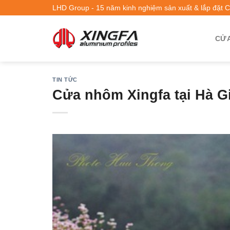
LHD Group - 15 năm kinh nghiệm sản xuất & lắp đặt 
CỬA
TIN TỨC
Cửa nhôm Xingfa tại Hà G