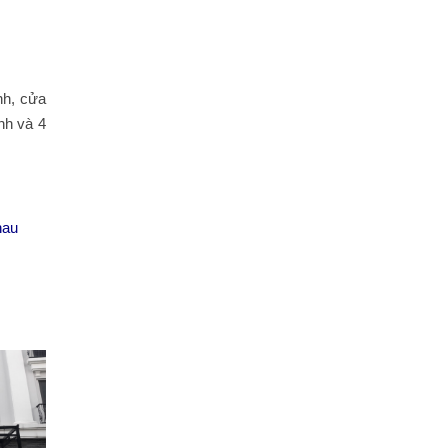
nh, cửa
nh và 4
hau