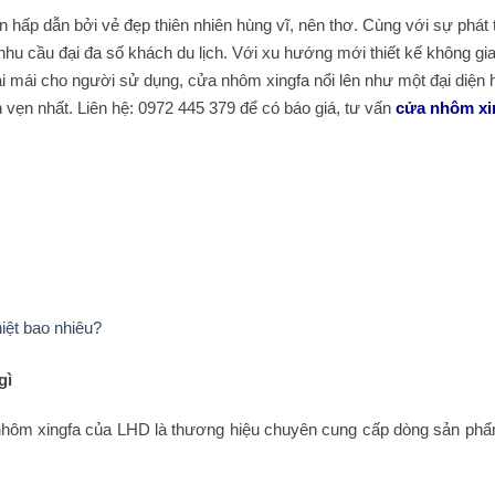
ấp dẫn bởi vẻ đẹp thiên nhiên hùng vĩ, nên thơ. Cùng với sự phát t
hu cầu đại đa số khách du lịch. Với xu hướng mới thiết kế không gi
oải mái cho người sử dụng, cửa nhôm xingfa nổi lên như một đại diện
vẹn nhất. Liên hệ: 0972 445 379 để có báo giá, tư vấn
cửa nhôm xi
ệt bao nhiêu?
gì
hôm xingfa của LHD là thương hiệu chuyên cung cấp dòng sản ph