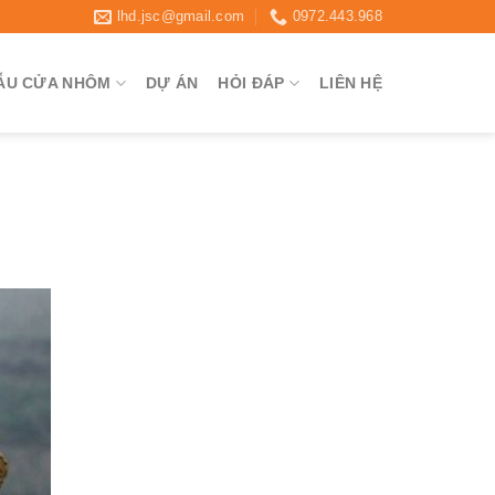
lhd.jsc@gmail.com
0972.443.968
ẪU CỬA NHÔM
DỰ ÁN
HỎI ĐÁP
LIÊN HỆ