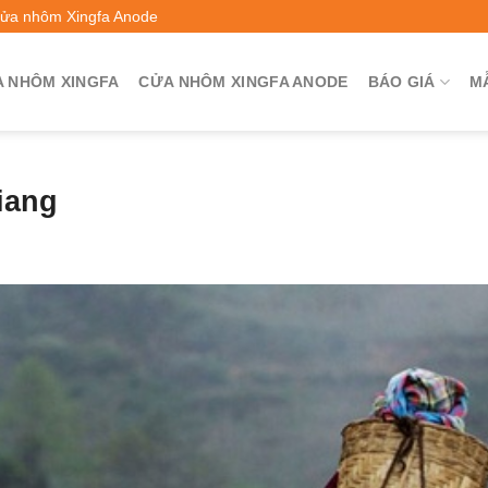
Cửa nhôm Xingfa Anode
 NHÔM XINGFA
CỬA NHÔM XINGFA ANODE
BÁO GIÁ
M
iang