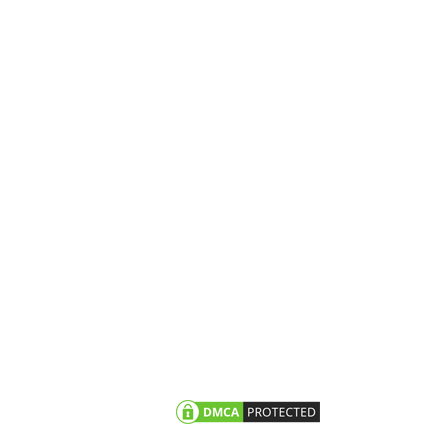
N TỨC
CHĂM SÓC KHÁCH HÀNG
vấn - hỏi đáp
Chính sách bảo hành
g trình tiêu biểu
Chính sách bảo mật thông
tin khách hàng
 tức công ty
n khuyến mãi