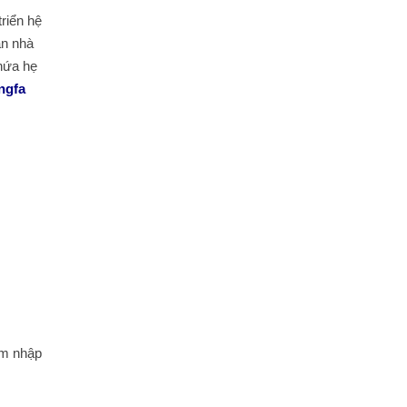
riển hệ
an nhà
 hứa hẹ
ngfa
ẩm nhập