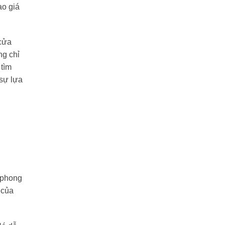
ao giá
cửa
ng chỉ
 tìm
 sự lựa
 phong
 của