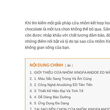
Khi tìm kiếm một giải pháp cửa nhôm kết hợp 
chocolate là một lựa chọn không thể bỏ qua. Sản
còn được nhập khẩu với chất lượng đảm bảo, đáp
những điểm nổi bật và lý do tại sao cửa nhôm 
không gian sống của bạn.
NỘI DUNG CHÍNH
ẩn
1.
GIỚI THIỆU CỬA NHÔM XINGFA ANDOE ED 
2.
1. Màu Sắc Sang Trọng Và Ấm Cúng
3.
2. Công Nghệ Anodizing ED Tiên Tiến
4.
3. Thiết Kế Hiện Đại Và Tinh Tế
5.
4. Dễ Dàng Bảo Dưỡng
6.
5. Ứng Dụng Đa Dạng
7.
TẠI SAO NÊN CHỌN CỬA NHÔM XINGFA ANO