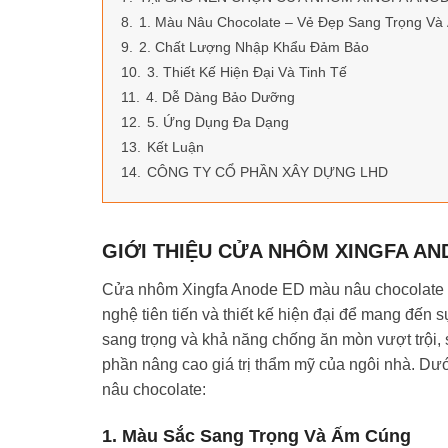
8.
1. Màu Nâu Chocolate – Vẻ Đẹp Sang Trọng V
9.
2. Chất Lượng Nhập Khẩu Đảm Bảo
10.
3. Thiết Kế Hiện Đại Và Tinh Tế
11.
4. Dễ Dàng Bảo Dưỡng
12.
5. Ứng Dụng Đa Dạng
13.
Kết Luận
14.
CÔNG TY CỔ PHẦN XÂY DỰNG LHD
GIỚI THIỆU CỬA NHÔM XINGFA A
Cửa nhôm Xingfa Anode ED màu nâu chocolate l
nghệ tiên tiến và thiết kế hiện đại để mang đến
sang trọng và khả năng chống ăn mòn vượt trội
phần nâng cao giá trị thẩm mỹ của ngôi nhà. D
nâu chocolate:
1. Màu Sắc Sang Trọng Và Ấm Cúng