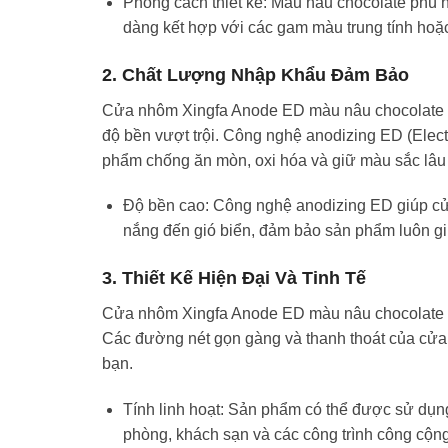
Phong cách thiết kế: Màu nâu chocolate phù hợ
dàng kết hợp với các gam màu trung tính hoặc
2. Chất Lượng Nhập Khẩu Đảm Bảo
Cửa nhôm Xingfa Anode ED màu nâu chocolate đư
độ bền vượt trội. Công nghệ anodizing ED (Electr
phẩm chống ăn mòn, oxi hóa và giữ màu sắc lâu 
Độ bền cao: Công nghệ anodizing ED giúp cử
nắng đến gió biển, đảm bảo sản phẩm luôn g
3. Thiết Kế Hiện Đại Và Tinh Tế
Cửa nhôm Xingfa Anode ED màu nâu chocolate khôn
Các đường nét gọn gàng và thanh thoát của cửa 
bạn.
Tính linh hoạt: Sản phẩm có thể được sử dụng
phòng, khách sạn và các công trình công cộng