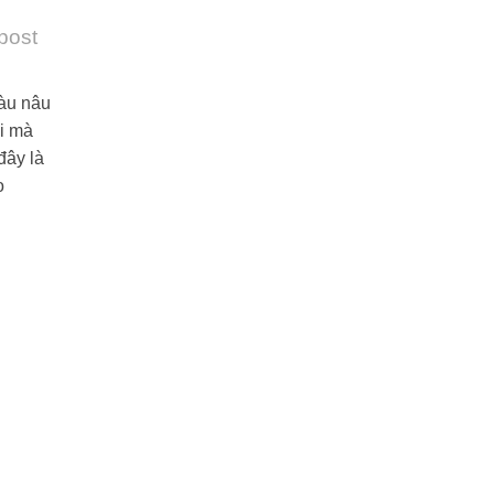
 post
àu nâu
ại mà
đây là
o