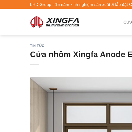
LHD Group - 15 năm kinh nghiệm sản xuất & lắp đặt 
CỬA
TIN TỨC
Cửa nhôm Xingfa Anode E