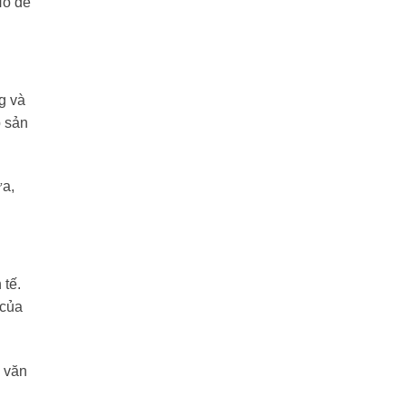
Nó dễ
g và
p sản
ưa,
 tế.
 của
à văn