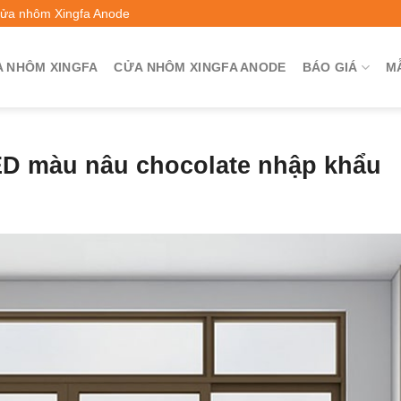
Cửa nhôm Xingfa Anode
 NHÔM XINGFA
CỬA NHÔM XINGFA ANODE
BÁO GIÁ
M
D màu nâu chocolate nhập khẩu