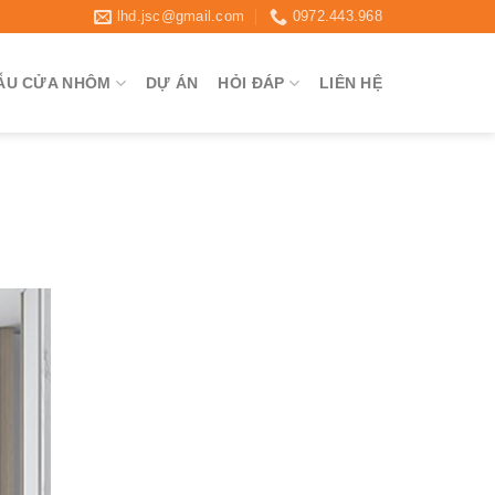
lhd.jsc@gmail.com
0972.443.968
ẪU CỬA NHÔM
DỰ ÁN
HỎI ĐÁP
LIÊN HỆ