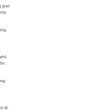
g gian
hong
hững
 phủ
òn,
ong
h tế.