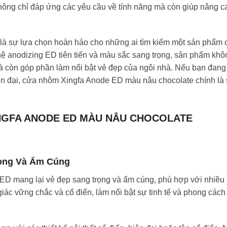
ông chỉ đáp ứng các yêu cầu về tính năng mà còn giúp nâng c
à sự lựa chọn hoàn hảo cho những ai tìm kiếm một sản phẩm 
hệ anodizing ED tiên tiến và màu sắc sang trọng, sản phẩm khô
 còn góp phần làm nổi bật vẻ đẹp của ngôi nhà. Nếu bạn đang
ện đại, cửa nhôm Xingfa Anode ED màu nâu chocolate chính là
NGFA ANODE ED MÀU NÂU CHOCOLATE
rọng Và Ấm Cúng
D mang lại vẻ đẹp sang trọng và ấm cúng, phù hợp với nhiều
giác vững chắc và cổ điển, làm nổi bật sự tinh tế và phong cách