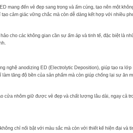
ED mang đến vẻ đẹp sang trọng và ấm cúng, tạo nên một khôn
ỉ tạo cảm giác vững chắc mà còn dễ dàng kết hợp với nhiều p
hảo cho các không gian cần sự ấm áp và tinh tế, đặc biệt là n
nh.
nghệ anodizing ED (Electrolytic Deposition), giúp tạo ra lớp
hỉ làm tăng độ bền của sản phẩm mà còn giúp chống lại sự ăn m
 cửa nhôm giữ được vẻ đẹp và chất lượng lâu dài, ngay cả tr
g chỉ nổi bật với màu sắc mà còn với thiết kế hiện đại và tin