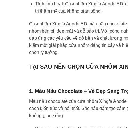
Tính linh hoạt: Cửa nhôm Xingfa Anode ED kh
trị thẩm mỹ của không gian sống.
Cửa nhôm Xingfa Anode ED màu nâu chocolate l
nhôm bền bỉ, đẹp mắt và dễ bảo trì. Với công ng
đáp ứng các yêu cầu về độ bền và chất lượng mà
kiếm một giải pháp cửa nhôm đáng tin cậy và hi
chọn lý tưởng.
TẠI SAO NÊN CHỌN CỬA NHÔM XI
1. Màu Nâu Chocolate – Vẻ Đẹp Sang T
Màu nâu chocolate của cửa nhôm Xingfa Anode E
cách kiến trúc và nội thất. Sắc nâu đậm tạo cảm 
không gian sống.