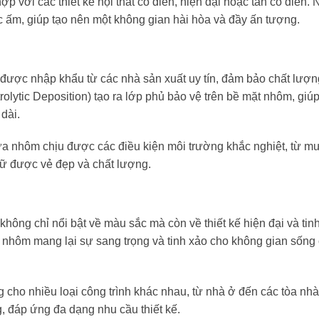
p với các thiết kế nội thất cổ điển, hiện đại hoặc tân cổ điển. 
 ấm, giúp tạo nên một không gian hài hòa và đầy ấn tượng.
ợc nhập khẩu từ các nhà sản xuất uy tín, đảm bảo chất lượn
olytic Deposition) tạo ra lớp phủ bảo vệ trên bề mặt nhôm, giú
dài.
a nhôm chịu được các điều kiện môi trường khắc nghiệt, từ m
iữ được vẻ đẹp và chất lượng.
g chỉ nổi bật về màu sắc mà còn về thiết kế hiện đại và tinh
nhôm mang lại sự sang trọng và tinh xảo cho không gian sống
 cho nhiều loại công trình khác nhau, từ nhà ở đến các tòa nh
, đáp ứng đa dạng nhu cầu thiết kế.