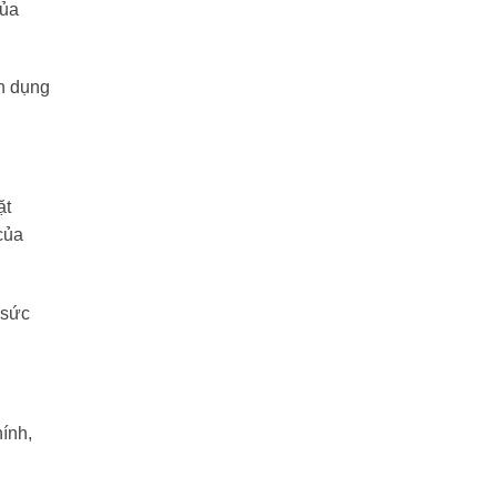
của
ân dụng
ặt
của
 sức
ính,