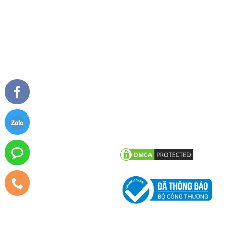
Giải thưởng
Cửa đi xếp trượt
Tài liệu
Cửa sổ mở quay
Cửa sổ mở hất
Vách kính mặt dựng
TIN TỨC
CHĂM SÓC KHÁCH HÀNG
Tư vấn - hỏi đáp
Chính sách bảo hành
Công trình tiêu biểu
Chính sách bảo mật thông tin
khách hàng
Tin tức công ty
Tin khuyến mãi