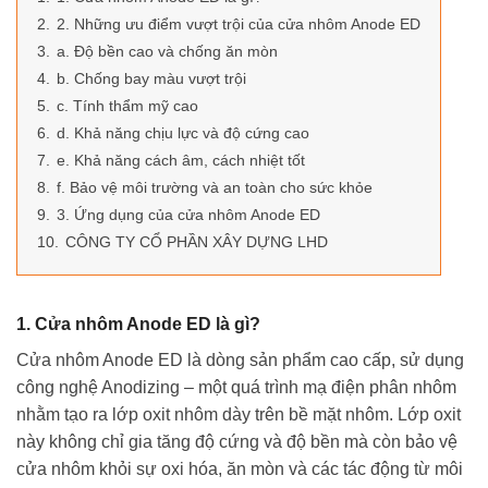
2.
2. Những ưu điểm vượt trội của cửa nhôm Anode ED
3.
a. Độ bền cao và chống ăn mòn
4.
b. Chống bay màu vượt trội
5.
c. Tính thẩm mỹ cao
6.
d. Khả năng chịu lực và độ cứng cao
7.
e. Khả năng cách âm, cách nhiệt tốt
8.
f. Bảo vệ môi trường và an toàn cho sức khỏe
9.
3. Ứng dụng của cửa nhôm Anode ED
10.
CÔNG TY CỔ PHẦN XÂY DỰNG LHD
1. Cửa nhôm Anode ED là gì?
Cửa nhôm Anode ED là dòng sản phẩm cao cấp, sử dụng
công nghệ Anodizing – một quá trình mạ điện phân nhôm
nhằm tạo ra lớp oxit nhôm dày trên bề mặt nhôm. Lớp oxit
này không chỉ gia tăng độ cứng và độ bền mà còn bảo vệ
cửa nhôm khỏi sự oxi hóa, ăn mòn và các tác động từ môi