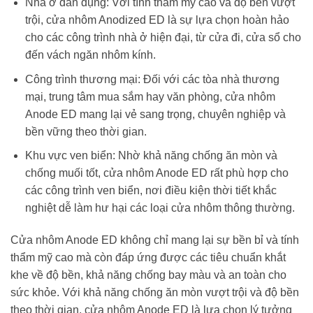
Nhà ở dân dụng: Với tính thẩm mỹ cao và độ bền vượt
trội, cửa nhôm Anodized ED là sự lựa chọn hoàn hảo
cho các công trình nhà ở hiện đại, từ cửa đi, cửa sổ cho
đến vách ngăn nhôm kính.
Công trình thương mại: Đối với các tòa nhà thương
mại, trung tâm mua sắm hay văn phòng, cửa nhôm
Anode ED mang lại vẻ sang trọng, chuyên nghiệp và
bền vững theo thời gian.
Khu vực ven biển: Nhờ khả năng chống ăn mòn và
chống muối tốt, cửa nhôm Anode ED rất phù hợp cho
các công trình ven biển, nơi điều kiện thời tiết khắc
nghiệt dễ làm hư hại các loại cửa nhôm thông thường.
Cửa nhôm Anode ED không chỉ mang lại sự bền bỉ và tính
thẩm mỹ cao mà còn đáp ứng được các tiêu chuẩn khắt
khe về độ bền, khả năng chống bay màu và an toàn cho
sức khỏe. Với khả năng chống ăn mòn vượt trội và độ bền
theo thời gian, cửa nhôm Anode ED là lựa chọn lý tưởng