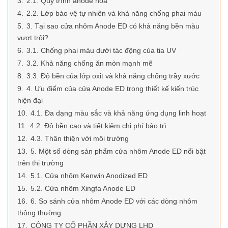
3.
2.1. Quy trình anode hóa
4.
2.2. Lớp bảo vệ tự nhiên và khả năng chống phai màu
5.
3. Tại sao cửa nhôm Anode ED có khả năng bền màu
vượt trội?
6.
3.1. Chống phai màu dưới tác động của tia UV
7.
3.2. Khả năng chống ăn mòn mạnh mẽ
8.
3.3. Độ bền của lớp oxit và khả năng chống trầy xước
9.
4. Ưu điểm của cửa Anode ED trong thiết kế kiến trúc
hiện đại
10.
4.1. Đa dạng màu sắc và khả năng ứng dụng linh hoạt
11.
4.2. Độ bền cao và tiết kiệm chi phí bảo trì
12.
4.3. Thân thiện với môi trường
13.
5. Một số dòng sản phẩm cửa nhôm Anode ED nổi bật
trên thị trường
14.
5.1. Cửa nhôm Kenwin Anodized ED
15.
5.2. Cửa nhôm Xingfa Anode ED
16.
6. So sánh cửa nhôm Anode ED với các dòng nhôm
thông thường
17.
CÔNG TY CỔ PHẦN XÂY DỰNG LHD