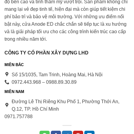
độ bền cao và tính thẩm mỹ vượt trội. Sản phẩm không chỉ
mang lại vẻ đẹp tinh tế, hiện đại mà còn giúp tiết kiệm chi
phí bảo trì và bảo vệ môi trường. Với những ưu điểm nổi
bật này, cửa Anode ED chắc chắn sẽ tiếp tục là xu hướng
và là giải pháp tối ưu cho các công trình kiến trúc cao cấp
trong nhiều năm tới.
CÔNG TY CỔ PHẦN XÂY DỰNG LHD
MIỀN BẮC
Số 15/1035, Tam Trinh, Hoàng Mai, Hà Nội
0972.443.968 – 0988.89.30.89
MIỀN NAM
Đường Lê Thị Riêng Khu Phố 1, Phường Thới An,
Q.12, TP. Hồ Chí Minh
0971.75778
8