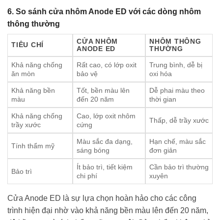
6. So sánh cửa nhôm Anode ED với các dòng nhôm
thông thường
CỬA NHÔM
NHÔM THÔNG
TIÊU CHÍ
ANODE ED
THƯỜNG
Khả năng chống
Rất cao, có lớp oxit
Trung bình, dễ bị
ăn mòn
bảo vệ
oxi hóa
Khả năng bền
Tốt, bền màu lên
Dễ phai màu theo
màu
đến 20 năm
thời gian
Khả năng chống
Cao, lớp oxit nhôm
Thấp, dễ trầy xước
trầy xước
cứng
Màu sắc đa dạng,
Hạn chế, màu sắc
Tính thẩm mỹ
sáng bóng
đơn giản
Ít bảo trì, tiết kiệm
Cần bảo trì thường
Bảo trì
chi phí
xuyên
Cửa Anode ED là sự lựa chọn hoàn hảo cho các công
trình hiện đại nhờ vào khả năng bền màu lên đến 20 năm,