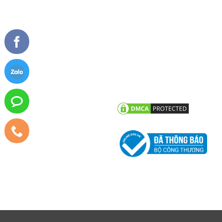
Vách kính mặt dựng
TIN TỨC
CHĂM SÓC KHÁCH HÀNG
Tư vấn - hỏi đáp
Chính sách bảo hành
Công trình tiêu biểu
Chính sách bảo mật thông tin
khách hàng
Tin tức công ty
Tin khuyến mãi