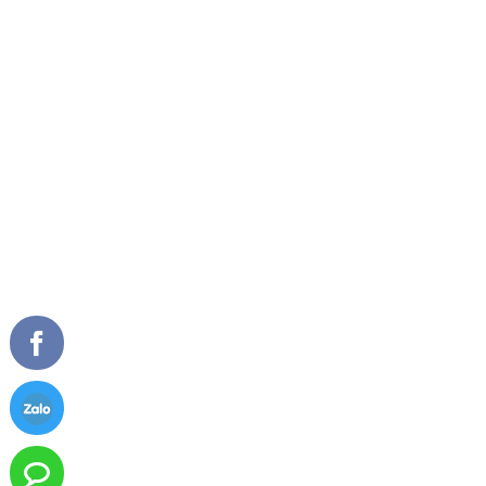
Số ĐKKD: 0104215962, ngày cấp 19/10/2009.
Nơi cấp: Sở kế hoạch và đầu tư thành phố Hà Nội.
GIỚI THIỆU
SẢN PHẨM NỔI BẬT
Về chúng tôi
Cửa đi mở quay
Tầm nhìn sứ mệnh
Cửa đi mở trượt
Giải thưởng
Cửa đi xếp trượt
Tài liệu
Cửa sổ mở quay
Cửa sổ mở hất
Vách kính mặt dựng
TIN TỨC
CHĂM SÓC KHÁCH HÀNG
Tư vấn - hỏi đáp
Chính sách bảo hành
Công trình tiêu biểu
Chính sách bảo mật thông tin