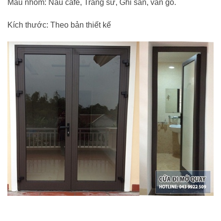
Màu nhôm: Nâu cafe, Trắng sứ, Ghi sần, vân gỗ.
Kích thước: Theo bản thiết kế