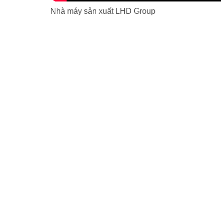
Nhà máy sản xuất LHD Group
MIỀN BẮC
Số 15/1035, Tam Trinh, Hoàng Mai, Hà Nội