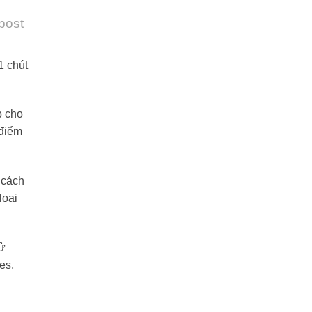
 post
1 chút
p cho
 điểm
 cách
loại
sử
es,