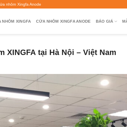
Cửa nhôm Xingfa Anode
 NHÔM XINGFA
CỬA NHÔM XINGFA ANODE
BÁO GIÁ
M
m XINGFA tại Hà Nội – Việt Nam