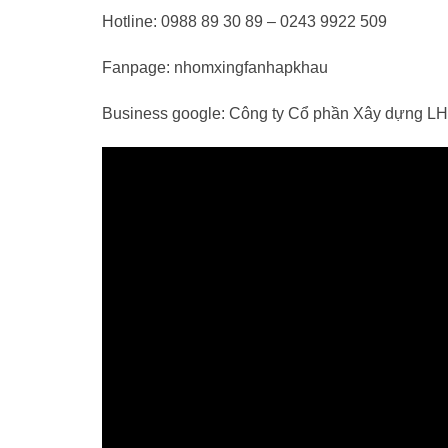
Hotline: 0988 89 30 89 – 0243 9922 509
Fanpage: nhomxingfanhapkhau
Business google: Công ty Cổ phần Xây dựng L