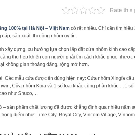
Rate this
ng 100% tại Hà Nội – Việt Nam
có rất nhiều. Chỉ cần tìm hiểu 
cấp, sản xuất, thi công nhôm uy tín.
gành xây dựng, xu hướng lựa chọn lắp đặt cửa nhôm kính cao cấ
 càng thu hẹp khiến con người phải tìm cách khắc phục nhược
lại không gian thoáng đãng, rộng mở hơn.
ại. Các mẫu cửa được tin dùng hiện nay: Cửa nhôm Xingfa cầu
win, Cửa nhôm Koia và 1 số loại khác cùng phân khúc,…1 số 
á cao như Shuco,…
 – sản phẩm chất lượng đã được khẳng định qua nhiều năm 
h trọng điểm như: Time City, Royal City, Vincom Village, Vinhom