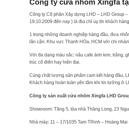
Công ty cửa nhôm Xingfa tạ
Công ty Cổ phần Xây dựng LHD – LHD Group – 1
19.10.2009 đến nay ) là địa chỉ uy tín khách hàn
1 trong những doanh nghiệp hàng đầu, đưa nhôm X
lân cận. Khu vực Thanh HÓa, HCM với chi nhán
Với đa dạng màu sắc: nâu cafe ánh kim, trắng, gh
trúc cổ điển hay hiện đại.
Cùng chất lượng sản phẩm cam kết hàng đầu, LH
Khách hàng hoàn toàn yên tâm khi tin tưởng ở 
Công ty sản xuất cửa nhôm Xingfa LHD Grou
Showroom: Tầng 5, tòa nhà Thăng Long, 23 Ng
Nhà máy: 11 – 17/1035 Tam TRinh – Hoàng Mai