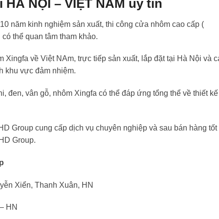
i HÀ NỘI – VIỆT NAM uy tín
0 năm kinh nghiệm sản xuất, thi công cửa nhôm cao cấp (
g có thể quan tâm tham khảo.
ingfa về Việt NAm, trực tiếp sản xuất, lắp đặt tại Hà Nội và c
h khu vực đảm nhiệm.
i, đen, vân gỗ, nhôm Xingfa có thể đáp ứng tổng thể về thiết kế
D Group cung cấp dịch vụ chuyên nghiệp và sau bán hàng tốt 
LHD Group.
p
uyễn Xiển, Thanh Xuân, HN
 – HN