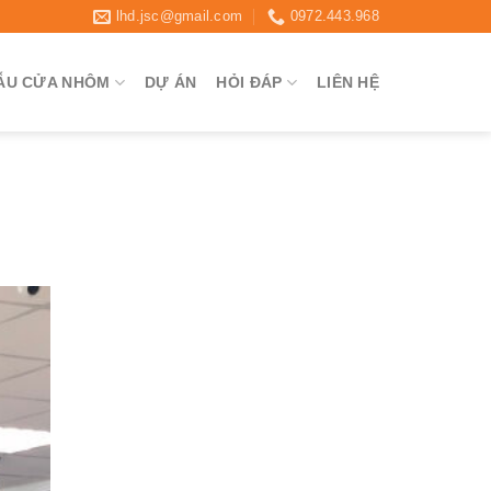
lhd.jsc@gmail.com
0972.443.968
ẪU CỬA NHÔM
DỰ ÁN
HỎI ĐÁP
LIÊN HỆ