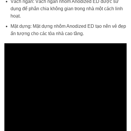
Vách ngăn: Vách ngăn nhôm Anodized ED được sử
dụng để phân chia không gian trong nhà một cách linh
hoạt.
Mặt dựng: Mặt dựng nhôm Anodized ED tạo nên vẻ đẹp
ấn tượng cho các tòa nhà cao tầng.