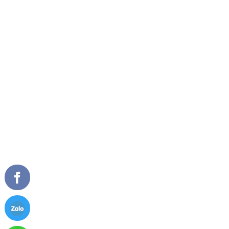
Số ĐKKD: 0104215962, ngày cấp 19/10/2009.
Nơi cấp: Sở kế hoạch và đầu tư thành phố Hà Nội.
GIỚI THIỆU
SẢN PHẨM NỔI BẬT
Về chúng tôi
Cửa đi mở quay
Tầm nhìn sứ mệnh
Cửa đi mở trượt
Giải thưởng
Cửa đi xếp trượt
Tài liệu
Cửa sổ mở quay
Cửa sổ mở hất
Vách kính mặt dựng
TIN TỨC
CHĂM SÓC KHÁCH HÀNG
Tư vấn - hỏi đáp
Chính sách bảo hành
Công trình tiêu biểu
Chính sách bảo mật thông tin