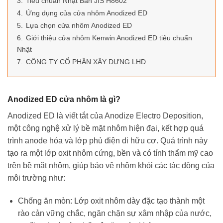
3.
Tiêu chuẩn Nhật Bản JIS H8602
4.
Ứng dụng của cửa nhôm Anodized ED
5.
Lựa chọn cửa nhôm Anodized ED
6.
Giới thiệu cửa nhôm Kenwin Anodized ED tiêu chuẩn
Nhật
7.
CÔNG TY CỔ PHẦN XÂY DỰNG LHD
Anodized ED cửa nhôm là gì?
Anodized ED là viết tắt của Anodize Electro Deposition,
một công nghệ xử lý bề mặt nhôm hiện đại, kết hợp quá
trình anode hóa và lớp phủ điện di hữu cơ. Quá trình này
tạo ra một lớp oxit nhôm cứng, bền và có tính thẩm mỹ cao
trên bề mặt nhôm, giúp bảo vệ nhôm khỏi các tác động của
môi trường như:
Chống ăn mòn: Lớp oxit nhôm dày đặc tạo thành một
rào cản vững chắc, ngăn chặn sự xâm nhập của nước,