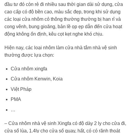
đầu tư đó còn rẻ đi nhiều sau thời gian dài sử dụng, cửa
cao cấp có độ bền cao, màu sắc đẹp, trong khi sử dụng
các loại cửa nhôm cỏ thông thường thường bị han rỉ và
cong vênh, bung gioăng, bản lề ọp ẹp dẫn đến cửa hoạt
động không ổn định, kêu cọt kẹt nghe khó chịu.
Hiện nay, các loại nhôm làm cửa nhà tắm nhà vệ sinh
thường được lựa chọn:
Cửa nhôm xingfa
Cửa nhôm Kenwin, Koia
Việt Pháp
PMA
…
– Cửa nhôm nhà vệ sinh Xingfa có độ dày 2 ly cho cửa đi,
cửa sổ lùa, 1.4ly cho cửa sổ quay, hất, có có rãnh thoát