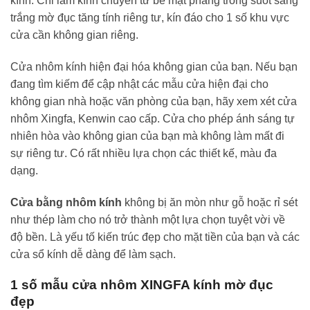
kính. Chỉ làm kính chuyển từ bề mặt phẳng trong suốt sang
trắng mờ đục tăng tính riêng tư, kín đáo cho 1 số khu vực
cửa cần không gian riêng.
Cửa nhôm kính hiện đại hóa không gian của bạn. Nếu bạn
đang tìm kiếm để cập nhật các mẫu cửa hiện đại cho
không gian nhà hoặc văn phòng của bạn, hãy xem xét cửa
nhôm Xingfa, Kenwin cao cấp. Cửa cho phép ánh sáng tự
nhiên hòa vào không gian của bạn mà không làm mất đi
sự riêng tư. Có rất nhiều lựa chọn các thiết kế, màu đa
dạng.
Cửa bằng nhôm kính
không bị ăn mòn như gỗ hoặc rỉ sét
như thép làm cho nó trở thành một lựa chọn tuyệt vời về
độ bền. Là yếu tố kiến ​​trúc đẹp cho mặt tiền của bạn và các
cửa sổ kính dễ dàng để làm sạch.
1 số mẫu cửa nhôm XINGFA kính mờ đục
đẹp