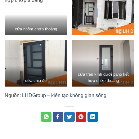
cửa nhôm chớp thoáng
cửa trên kính dưới pano kết
cửa chia đố
hợp chớp thoáng
Nguồn:
LHDGroup – kiến tạo không gian sống