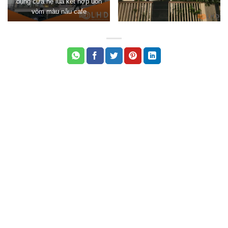
dụng cửa hệ lùa kết hợp uốn
vòm màu nâu cafe