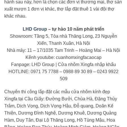
hành sau này, hơn là chọn các đơn vị thương mại, thợ sản
xuất mượn 1 đơn vị khác, thợ lắp đặt thuê 1 vài đội thợ
khác nhau.
LHD Group
– tự hào 10 năm phát triển
Showroom: Tầng 5, Tòa nhà Thăng Long, 23 Nguyễn
Xiển, Thanh Xuân, Hà Nội
Nhà máy: 11 – 17/1035 Tam Trinh – Hoàng Mai – Hà Nội
Kênh youtube: cuanhomxingfacaocap
Fanpage: LHD Group | Cửa nhôm Xingfa nhập khẩu
HOTLINE: 0971 75 7788 – 0988 89 30 89 – 0243 9922
509
Chuyên thi công lắp đặt các mẫu cửa nhôm kính đẹp
Xingfa tại Cầu Giấy: Đường Bưởi, Chùa Hà, Đặng Thùy
Trâm, Dịch Vọng, Dịch Vọng Hậu, Đỗ quang, Doãn Kế
Thiện, Dương Đình Nghệ, Dương Khuê, Dương Quảng
Hàm, Duy Tân, Đại Lộ Thăng Long, Hồ Tùng Mậu, Hoa