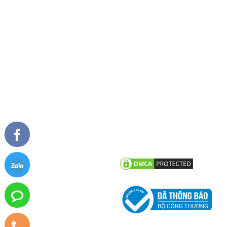
Giải thưởng
Cửa đi xếp trượt
Tài liệu
Cửa sổ mở quay
Cửa sổ mở hất
Vách kính mặt dựng
TIN TỨC
CHĂM SÓC KHÁCH HÀNG
Tư vấn - hỏi đáp
Chính sách bảo hành
Công trình tiêu biểu
Chính sách bảo mật thông tin
khách hàng
Tin tức công ty
Tin khuyến mãi