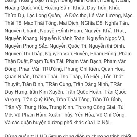
Bằng, Hoàng Đạo Thúy, Hoàng Minh Giám, Hoàng NGân,
Hoàng Quốc Việt, Hoàng Sâm, Khuất Duy Tiến, Khúc
Thừa Dụ, Lạc Long Quân, Lê Đức thọ, Lê Văn Lương, Mạc
Thái Tổ, Mạc Thái Tông, Mai Dịch, NGhĩa Đô, Nghĩa Tân,
Nguyễn Chánh, Nguyễn Đình Hoan, Nguyễn Khả TRạc,
Nguyễn Khang, Nguyễn Khánh Toàn, Nguyễn Ngọc Vũ,
Nguyễn Phong Sắc, Nguyễn Quốc Trị, Nguyễn thị Định,
Nguyễn Thị Thập, Nguyễn Văn Huyên, Phạm Hùng, Phạm
Thận Duật, Phạm Tuấn Tài, Phạm Văn Bạch, Phạm Văn
Đồng, Phan Văn TRƯờng, Phùng Chí Kiên, Quan Hoa,
Quan Nhân, Thành Thái, Thọ Tháp, Tô Hiệu, Tôn Thất
Thuyết, Trần Bình, TRần Cung, Trần Đăng Ninh, TRần
Duy Hưng, trần Kim Xuyến, Trần Quốc Hoàn, Trần Quốc
Vượng, Trần Quý Kiên, Trần Thái Tông, Trần Tử Bình,
Trần Vỹ, Trung Hòa, Trung Kính, Trương Công Giai, Tú
Mỡ, Vũ Phạm Hàm, Xuân Thủy, Yên Hòa, Võ Chí Công.
Và các quận huyện đường phố khác của Hà Nội.
Đừng quên tại LHD Group đang diễn ra chương trình chiết