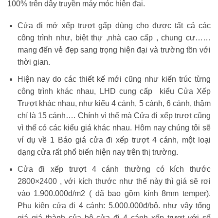
100% trên dây truyền máy móc hiện đại.
Cửa đi mở xếp trượt gấp dùng cho được tất cả các
công trình như, biệt thự ,nhà cao cấp , chung cư……
mang đến vẻ đẹp sang trọng hiện đại và trường tồn với
thời gian.
Hiện nay do các thiết kế mới cũng như kiến trúc từng
công trình khác nhau, LHD cung cấp kiểu Cửa Xếp
Trượt khác nhau, như kiểu 4 cánh, 5 cánh, 6 cánh, thậm
chí là 15 cánh…. Chính vì thế mà Cửa đi xếp trượt cũng
vì thế có các kiểu giá khác nhau. Hôm nay chúng tôi sẽ
ví dụ về 1 Báo giá cửa đi xếp trượt 4 cánh, một loại
dạng cửa rất phổ biến hiện nay trên thị trường.
Cửa đi xếp trượt 4 cánh thường có kích thước
2800×2400 , với kích thước như thế này thì giá sẽ rơi
vào 1.900.000đ/m2 ( đã bao gồm kính 8mm temper).
Phụ kiện cửa đi 4 cánh: 5.000.000đ/bộ. như vậy tổng
giá giá thành của bộ cửa đi 4 cánh xếp trượt với số