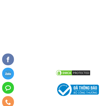
Giải thưởng
Cửa đi xếp trượt
Tài liệu
Cửa sổ mở quay
Cửa sổ mở hất
Vách kính mặt dựng
TIN TỨC
CHĂM SÓC KHÁCH HÀNG
Tư vấn - hỏi đáp
Chính sách bảo hành
Công trình tiêu biểu
Chính sách bảo mật thông tin
khách hàng
Tin tức công ty
Tin khuyến mãi