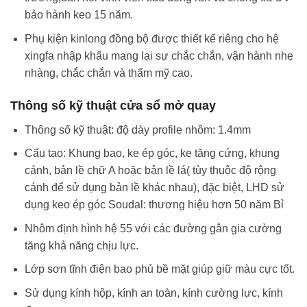
bảo hành keo 15 năm.
Phụ kiện kinlong đồng bộ được thiết kế riêng cho hệ
xingfa nhập khẩu mang lại sự chắc chắn, vận hành nhẹ
nhàng, chắc chắn và thẩm mỹ cao.
Thông số kỹ thuật cửa sổ mở quay
Thông số kỹ thuật: độ dày profile nhôm: 1.4mm
Cấu tạo: Khung bao, ke ép góc, ke tăng cứng, khung
cánh, bản lề chữ A hoặc bản lề lá( tùy thuộc độ rộng
cánh để sử dụng bản lề khác nhau), đặc biệt, LHD sử
dụng keo ép góc Soudal: thương hiệu hơn 50 năm Bỉ
Nhôm định hình hệ 55 với các đường gân gia cường
tăng khả năng chịu lực.
Lớp sơn tĩnh điện bao phủ bề mặt giúp giữ màu cực tốt.
Sử dụng kính hộp, kính an toàn, kính cường lực, kính