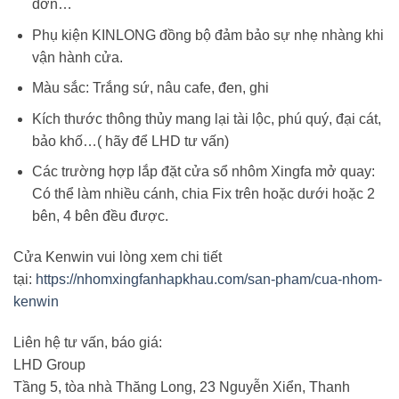
đơn…
Phụ kiện KINLONG đồng bộ đảm bảo sự nhẹ nhàng khi
vận hành cửa.
Màu sắc: Trắng sứ, nâu cafe, đen, ghi
Kích thước thông thủy mang lại tài lộc, phú quý, đại cát,
bảo khố…( hãy để LHD tư vấn)
Các trường hợp lắp đặt cửa sổ nhôm Xingfa mở quay:
Có thể làm nhiều cánh, chia Fix trên hoặc dưới hoặc 2
bên, 4 bên đều được.
Cửa Kenwin vui lòng xem chi tiết
tại:
https://nhomxingfanhapkhau.com/san-pham/cua-nhom-
kenwin
Liên hệ tư vấn, báo giá:
LHD Group
Tầng 5, tòa nhà Thăng Long, 23 Nguyễn Xiển, Thanh