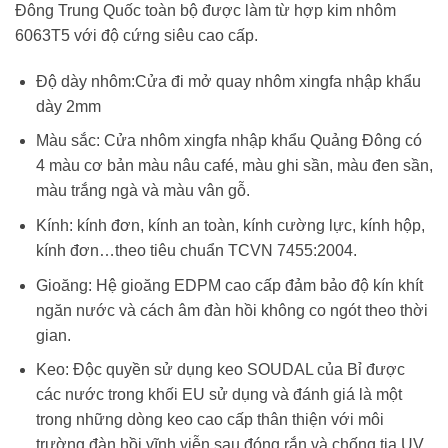
Đông Trung Quốc toàn bộ được làm từ hợp kim nhôm
6063T5 với độ cứng siêu cao cấp.
Độ dày nhôm:Cửa đi mở quay nhôm xingfa nhập khẩu
dày 2mm
Màu sắc: Cửa nhôm xingfa nhập khẩu Quảng Đông có
4 màu cơ bản màu nâu café, màu ghi sần, màu đen sần,
màu trắng ngà và màu vân gỗ.
Kính: kính đơn, kính an toàn, kính cường lực, kính hộp,
kính đơn…theo tiêu chuẩn TCVN 7455:2004.
Gioăng: Hệ gioăng EDPM cao cấp đảm bảo độ kín khít
ngăn nước và cách âm đàn hồi không co ngót theo thời
gian.
Keo: Độc quyền sử dụng keo SOUDAL của Bỉ được
các nước trong khối EU sử dụng và đánh giá là một
trong những dòng keo cao cấp thân thiện với môi
trường,đàn hồi vĩnh viễn sau đóng rắn và chống tia UV