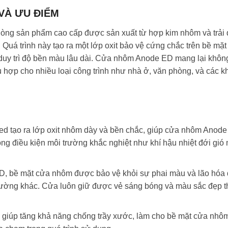
VÀ ƯU ĐIỂM
dòng sản phẩm cao cấp được sản xuất từ hợp kim nhôm và trải
 Quá trình này tạo ra một lớp oxit bảo vệ cứng chắc trên bề mặ
duy trì độ bền màu lâu dài. Cửa nhôm Anode ED mang lại khôn
ù hợp cho nhiều loại công trình như nhà ở, văn phòng, và các k
ed tạo ra lớp oxit nhôm dày và bền chắc, giúp cửa nhôm Anod
trong điều kiện môi trường khắc nghiệt như khí hậu nhiệt đới gió
D, bề mặt cửa nhôm được bảo vệ khỏi sự phai màu và lão hóa 
 trường khác. Cửa luôn giữ được vẻ sáng bóng và màu sắc đẹp 
ệ giúp tăng khả năng chống trầy xước, làm cho bề mặt cửa nhô