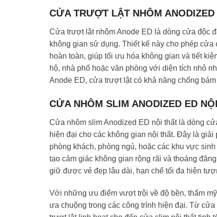
CỬA TRƯỢT LẬT NHÔM ANODIZED
Cửa trượt lật nhôm Anode ED là dòng cửa độc đáo
không gian sử dụng. Thiết kế này cho phép cửa 
hoàn toàn, giúp tối ưu hóa không gian và tiết ki
hộ, nhà phố hoặc văn phòng với diện tích nhỏ n
Anode ED, cửa trượt lật có khả năng chống bám b
CỬA NHÔM SLIM ANODIZED ED NỘ
Cửa nhôm slim Anodized ED nội thất là dòng cửa
hiện đại cho các không gian nội thất. Đây là gi
phòng khách, phòng ngủ, hoặc các khu vực sinh 
tạo cảm giác không gian rộng rãi và thoáng đãn
giữ được vẻ đẹp lâu dài, hạn chế tối đa hiện tượ
Với những ưu điểm vượt trội về độ bền, thẩm 
ưa chuộng trong các công trình hiện đại. Từ cửa