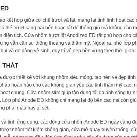
 ED
 kết hợp giữa cơ chế trượt và lật, mang lại tính linh hoạt cao
có thể trượt sang hai bên hoặc lật để thông gió mà không cần 
ệm diện tích. Cửa nhôm trượt lật Anodized ED rất phù hợp cho c
hưng vẫn cần sự thông thoáng và thẩm mỹ. Ngoài ra, nhờ lớp p
ụi và dễ dàng vệ sinh, duy trì vẻ đẹp bền vững theo thời gian.
I THẤT
 được thiết kế với khung nhôm siêu mỏng, tạo nên vẻ đẹp tinh 
ải pháp hoàn hảo cho các không gian yêu cầu tính thẩm mỹ cao, 
hoạt chung. Cửa nhôm slim giúp tận dụng tối đa ánh sáng tự n
g. Lớp phủ Anode ED không chỉ mang lại độ bền cao mà còn gi
ng phai màu hay gỉ sét.
mỹ và tính ứng dụng, các dòng cửa nhôm Anode ED ngày càng đ
 trượt nhôm tiết kiệm không gian, cửa mở quay truyền thống, c