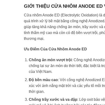
GIỚI THIỆU CỬA NHÔM ANODE ED 
Cửa nhôm Anode ED (Electrolytic Oxidation) là 
quá trình xử lý bề mặt bằng công nghệ Anodized.
giúp tăng khả năng chống ăn mòn, trầy xước và 
tính thẩm mỹ cao mà còn có độ bền vượt trội, ph
thương mại.
Ưu Điểm Của Cửa Nhôm Anode ED
Chống ăn mòn vượt trội
: Công nghệ Anodiz
chống lại sự ăn mòn do thời tiết, đặc biệt là 
của Việt Nam.
Độ bền màu cao
: Với công nghệ Anodized E
xúc với ánh nắng mặt trời và các yếu tố môi
thời gian.
Chống trầy xước và va đập
: Lớp oxit bảo v