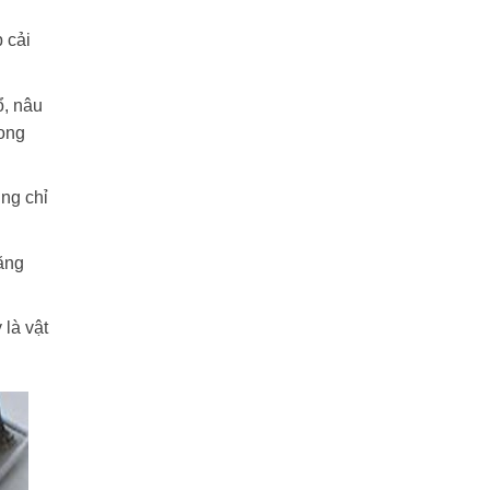
 cải
, nâu
ong
ng chỉ
ăng
là vật