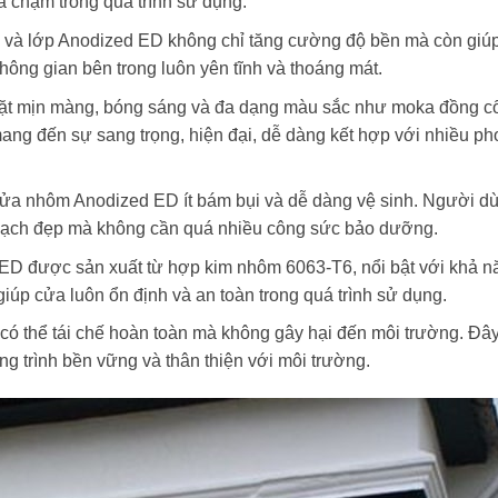
a chạm trong quá trình sử dụng.
g và lớp Anodized ED không chỉ tăng cường độ bền mà còn giúp
hông gian bên trong luôn yên tĩnh và thoáng mát.
t mịn màng, bóng sáng và đa dạng màu sắc như moka đồng cổ
g đến sự sang trọng, hiện đại, dễ dàng kết hợp với nhiều ph
cửa nhôm Anodized ED ít bám bụi và dễ dàng vệ sinh. Người dù
 sạch đẹp mà không cần quá nhiều công sức bảo dưỡng.
ED được sản xuất từ hợp kim nhôm 6063-T6, nổi bật với khả n
iúp cửa luôn ổn định và an toàn trong quá trình sử dụng.
ó thể tái chế hoàn toàn mà không gây hại đến môi trường. Đây 
ng trình bền vững và thân thiện với môi trường.