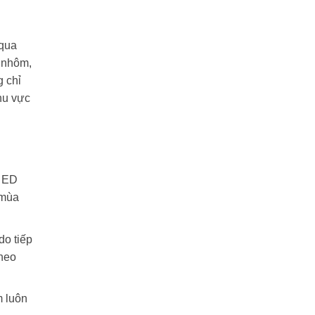
 qua
t nhôm,
g chỉ
hu vực
e ED
 mùa
do tiếp
theo
m luôn