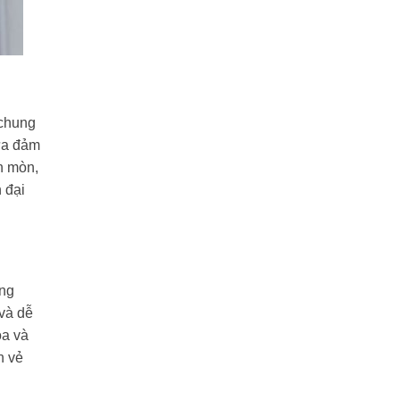
 chung
cửa đảm
n mòn,
 đại
òng
và dễ
óa và
n vẻ