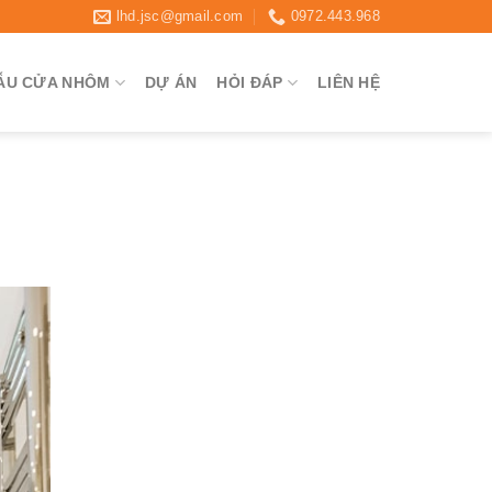
lhd.jsc@gmail.com
0972.443.968
ẪU CỬA NHÔM
DỰ ÁN
HỎI ĐÁP
LIÊN HỆ