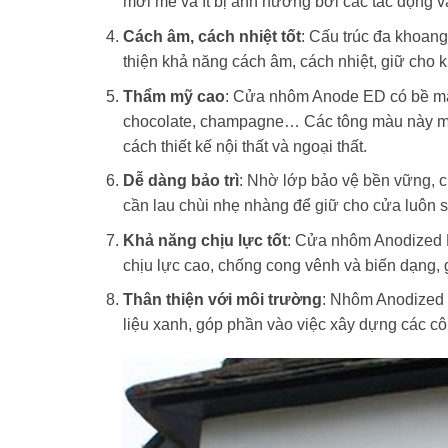
mới mẻ và ít bị ảnh hưởng bởi các tác động v
Cách âm, cách nhiệt tốt
: Cấu trúc đa khoan
thiện khả năng cách âm, cách nhiệt, giữ cho k
Thẩm mỹ cao
: Cửa nhôm Anode ED có bề mặ
chocolate, champagne… Các tông màu này man
cách thiết kế nội thất và ngoại thất.
Dễ dàng bảo trì
: Nhờ lớp bảo vệ bền vững, 
cần lau chùi nhẹ nhàng để giữ cho cửa luôn
Khả năng chịu lực tốt
: Cửa nhôm Anodized 
chịu lực cao, chống cong vênh và biến dạng, g
Thân thiện với môi trường
: Nhôm Anodized c
liệu xanh, góp phần vào việc xây dựng các cô