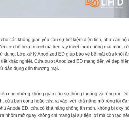
ho các không gian yêu cầu sự tiết kiệm diện tích, như căn hộ
Với cơ chế trượt mượt mà trên ray trượt inox chống mài mòn, 
 sử dụng. Lớp xử lý Anodized ED giúp bảo vệ bề mặt cửa khỏi ă
i tiết khắc nghiệt. Cửa trượt Anodized ED mang đến vẻ đẹp hiện
h từ dân dụng đến thương mại.
ến cho những không gian cần sự thông thoáng và rộng rãi. D
, cửa ban công hoặc cửa ra vào, với khả năng mở rộng tối đa 
 phủ Anode ED, cửa có khả năng chống ăn mòn, không bị oxy h
ửa nhôm mở quay không chỉ mang lại sự tiện lợi mà còn tạo nê