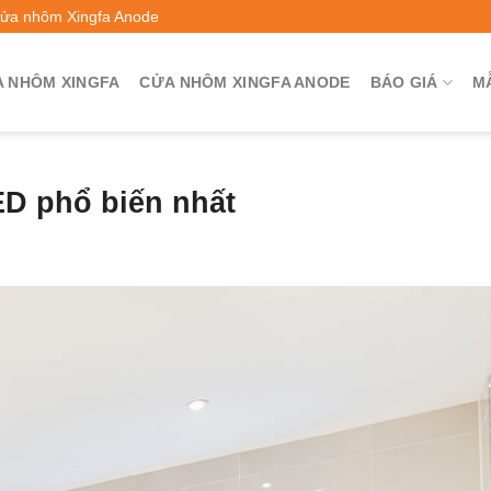
Cửa nhôm Xingfa Anode
 NHÔM XINGFA
CỬA NHÔM XINGFA ANODE
BÁO GIÁ
M
D phổ biến nhất