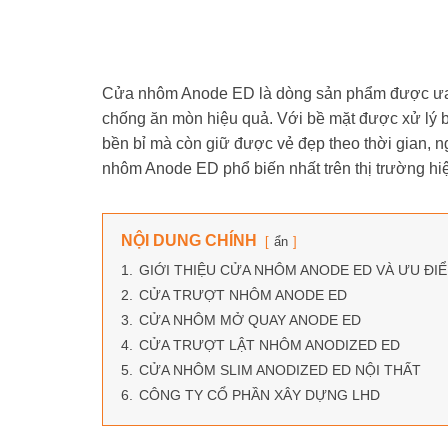
Cửa nhôm Anode ED là dòng sản phẩm được ưa c
chống ăn mòn hiệu quả. Với bề mặt được xử lý 
bền bỉ mà còn giữ được vẻ đẹp theo thời gian, ng
nhôm Anode ED phổ biến nhất trên thị trường h
NỘI DUNG CHÍNH
ẩn
1.
GIỚI THIỆU CỬA NHÔM ANODE ED VÀ ƯU ĐI
2.
CỬA TRƯỢT NHÔM ANODE ED
3.
CỬA NHÔM MỞ QUAY ANODE ED
4.
CỬA TRƯỢT LẬT NHÔM ANODIZED ED
5.
CỬA NHÔM SLIM ANODIZED ED NỘI THẤT
6.
CÔNG TY CỔ PHẦN XÂY DỰNG LHD