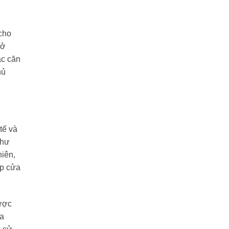
 cho
mở
ác căn
hủ
tế và
như
hiên,
úp cửa
ược
ửa