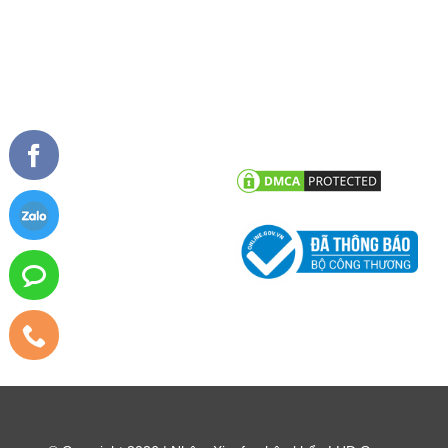
TIN TỨC
CHĂM SÓC KHÁCH HÀNG
Tư vấn - hỏi đáp
Chính sách bảo hành
Công trình tiêu biểu
Chính sách bảo mật thông tin
khách hàng
Tin tức công ty
Tin khuyến mãi