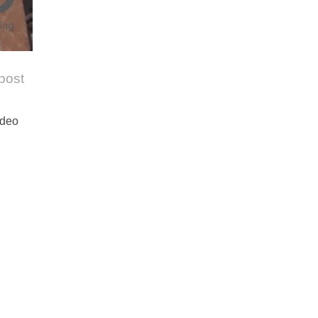
 post
ideo