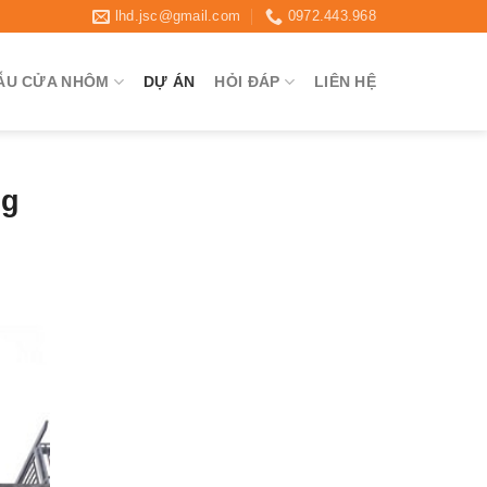
lhd.jsc@gmail.com
0972.443.968
ẪU CỬA NHÔM
DỰ ÁN
HỎI ĐÁP
LIÊN HỆ
ng