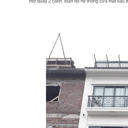
mở quay 2 cánh. toàn bộ hệ thống cửa mặt sau tr