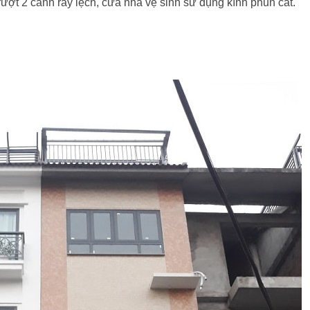
ượt 2 cánh ray lệch, cửa nhà vệ sinh sử dụng kính phun cát.