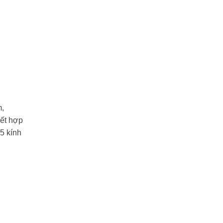
m,
kết hợp
5 kính