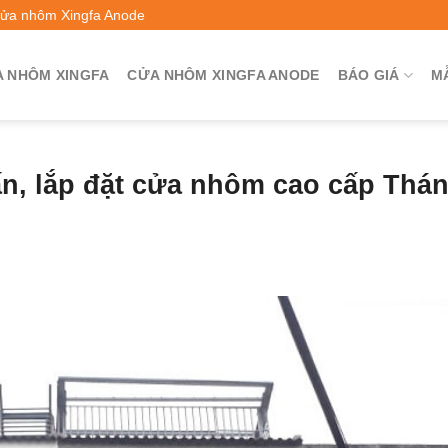
Cửa nhôm Xingfa Anode
 NHÔM XINGFA
CỬA NHÔM XINGFA ANODE
BÁO GIÁ
M
ấn, lắp đặt cửa nhôm cao cấp Thá