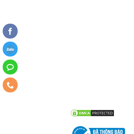
Về chúng tôi
Cửa đi mở quay
Tầm nhìn sứ mệnh
Cửa đi mở trượt
Giải thưởng
Cửa đi xếp trượt
Tài liệu
Cửa sổ mở quay
Cửa sổ mở hất
Vách kính mặt dựng
TIN TỨC
CHĂM SÓC KHÁCH HÀNG
Tư vấn - hỏi đáp
Chính sách bảo hành
Công trình tiêu biểu
Chính sách bảo mật thông tin
khách hàng
Tin tức công ty
Tin khuyến mãi