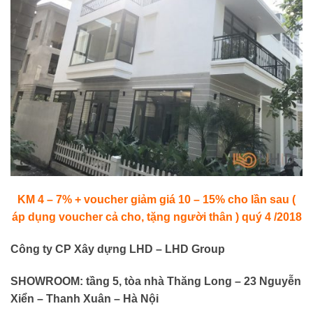
KM 4 – 7% + voucher giảm giá 10 – 15% cho lần sau (
áp dụng voucher cả cho, tặng người thân ) quý 4 /2018
Công ty CP Xây dựng LHD – LHD Group
SHOWROOM: tầng 5, tòa nhà Thăng Long – 23 Nguyễn
Xiển – Thanh Xuân – Hà Nội