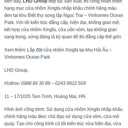
Mới đây,
LHD Group
tiếp tục sản xuất, thi công hoàn thiện
hạng mục cửa nhôm Xingfa nhập khẩu chính hãng màu
đen tại khu Biệt thự song lập Ngọc Trai – Vinhomes Ocean
Park. Với lối kiến trúc đẳng cấp, hiện đại, không gian mở,
kết hợp cửa nhôm Xingfa, cửa uốn vòm, tạo không gian
sang trọng, xứng đáng là kỳ quan đô thị đẳng cấp thế giới.
Xem thêm:
Lắp đặt cửa nhôm Xingfa tại khu Hải Âu –
Vinhomes Ocean Park
LHD Group.
Hotline: 0988 89 30 89 – 0243 9922 509
11 – 17/1035 Tam Trinh, Hoàng Mai, HN
Hình ảnh công trình: Sử dụng cửa nhôm Xingfa nhập khẩu
chính hãng màu đen: chủ đạo sử dụng cửa vòm, cửa mở
quay. Tạo cho công trình có lối kiến trúc vừa hiện đại, vừa