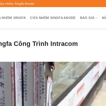
Cửa nhôm Xingfa Anode
 NHÔM XINGFA
CỬA NHÔM XINGFA ANODE
BÁO GIÁ
M
gfa Công Trình Intracom