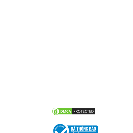
N TỨC
CHĂM SÓC KHÁCH HÀNG
vấn - hỏi đáp
Chính sách bảo hành
g trình tiêu biểu
Chính sách bảo mật thông
tin khách hàng
 tức công ty
n khuyến mãi