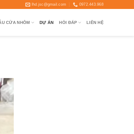
lhd.jsc@gmail.com
0972.443.968
ẪU CỬA NHÔM
DỰ ÁN
HỎI ĐÁP
LIÊN HỆ