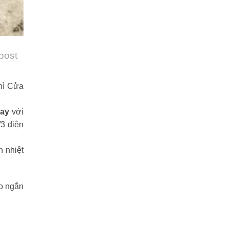
 post
thì Cửa
Ray
với
/3 diện
h nhiệt
o ngắn