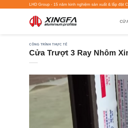
LHD Group - 15 năm kinh nghiệm sản xuất & lắp đặt 
CỬA
CÔNG TRÌNH THỰC TẾ
Cửa Trượt 3 Ray Nhôm Xin