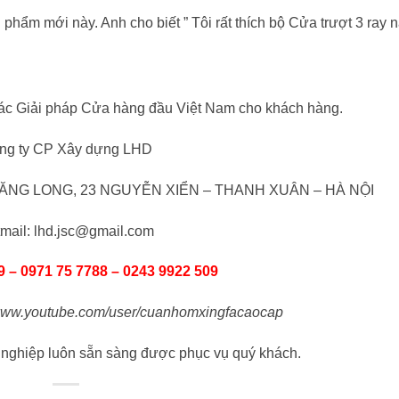
phẩm mới này. Anh cho biết ” Tôi rất thích bộ Cửa trượt 3 ray n
ác Giải pháp Cửa hàng đầu Việt Nam cho khách hàng.
ng ty CP Xây dựng LHD
NG LONG, 23 NGUYỄN XIỂN – THANH XUÂN – HÀ NỘI
mail: lhd.jsc@gmail.com
9 – 0971 75 7788 – 0243 9922 509
ww.youtube.com/user/cuanhomxingfacaocap
 nghiệp luôn sẵn sàng được phục vụ quý khách.