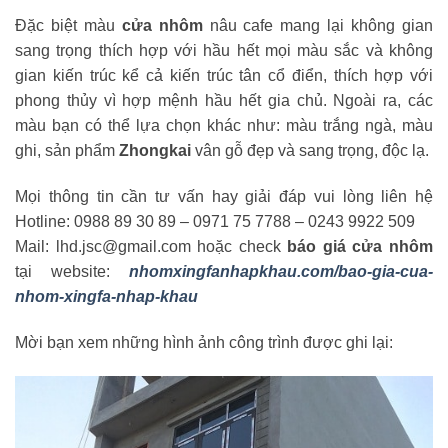
Đặc biệt màu
cửa nhôm
nâu cafe mang lại không gian
sang trọng thích hợp với hầu hết mọi màu sắc và không
gian kiến trúc kể cả kiến trúc tân cổ điển, thích hợp với
phong thủy vì hợp mệnh hầu hết gia chủ. Ngoài ra, các
màu bạn có thể lựa chọn khác như: màu trắng ngà, màu
ghi, sản phẩm
Zhongkai
vân gỗ đẹp và sang trọng, độc lạ.
Mọi thông tin cần tư vấn hay giải đáp vui lòng liên hệ
Hotline: 0988 89 30 89 – 0971 75 7788 – 0243 9922 509
Mail: lhd.jsc@gmail.com
hoặc check
báo giá cửa nhôm
tại website:
nhomxingfanhapkhau.com/bao-gia-cua-
nhom-xingfa-nhap-khau
Mời bạn xem những hình ảnh công trình được ghi lại: