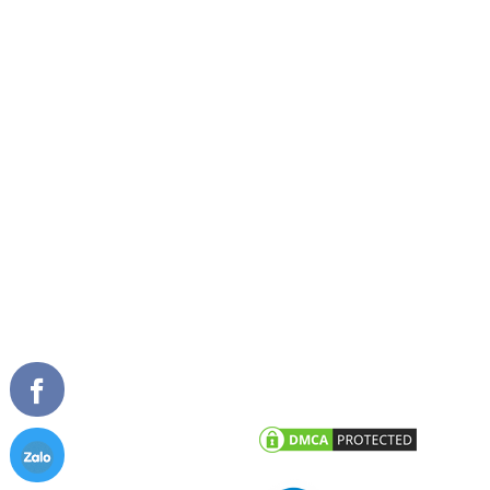
Về chúng tôi
Cửa đi mở quay
Tầm nhìn sứ mệnh
Cửa đi mở trượt
Giải thưởng
Cửa đi xếp trượt
Tài liệu
Cửa sổ mở quay
Cửa sổ mở hất
Vách kính mặt dựng
TIN TỨC
CHĂM SÓC KHÁCH HÀNG
Tư vấn - hỏi đáp
Chính sách bảo hành
Công trình tiêu biểu
Chính sách bảo mật thông tin
khách hàng
Tin tức công ty
Tin khuyến mãi