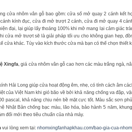
ụng cửa nhôm vân gỗ bao gồm: cửa sổ mở quay 2 cánh kết h
cánh kính đục, cửa đi mở trượt 2 cánh, cửa đi mở quay 4 cá
iện đại, lại giúp lấy thoáng 100% khi mở mang lại cảm giác tr
hi cửa mở trượt sẽ là giải pháp tối ưu cho không gian hẹp, đồ
kế cửa khác. Tùy vào kích thước cửa mà bạn có thể chọn thiết 
ệ Xingfa
, giá cửa nhôm vân gỗ cao hơn các màu trắng ngà, nâ
kính Hải Long giúp cửa hoạt động êm, nhẹ, có tính cách âm các
hiệt của Việt Nam khi gió bão về bởi khả năng chống va đập, v
00 pascal, khả năng chịu nén bề mặt cực tốt. Màu sắc sơn ph
hệ Nhật Bản chống bạc màu, lão hóa, bảo hành 5 năm, khun
m đổi mới theo tiêu chuẩn của nhà máy.
m
vui lòng xem tại:
nhomxingfanhapkhau.com/bao-gia-cua-nhom