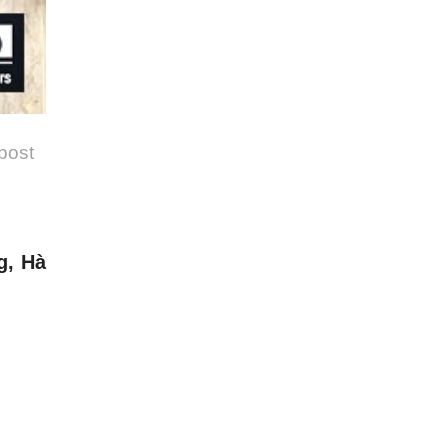
 post
g, Hà