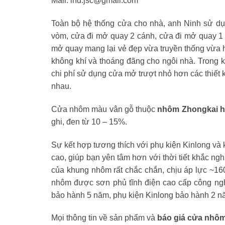
Mail: lhd.jsc@gmail.com
Toàn bộ hệ thống cửa cho nhà, anh Ninh sử d
vòm, cửa đi mở quay 2 cánh, cửa đi mở quay 1 
mở quay mang lại vẻ đẹp vừa truyền thống vừa h
không khí và thoáng đãng cho ngôi nhà. Trong k
chi phí sử dụng cửa mở trượt nhỏ hơn các thiết 
nhau.
Cửa nhôm màu vân gỗ thuộc
nhôm Zhongkai h
ghi, đen từ 10 – 15%.
Sự kết hợp tương thích với phụ kiện Kinlong và 
cao, giúp bạn yên tâm hơn với thời tiết khắc ng
của khung nhôm rất chắc chắn, chịu áp lực ~16
nhôm được sơn phủ tĩnh điện cao cấp công ng
bảo hành 5 năm, phụ kiện Kinlong bảo hành 2 nă
Mọi thông tin về sản phẩm và
báo giá cửa nhô