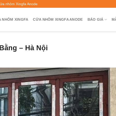
Cửa nhôm Xingfa Anode
 NHÔM XINGFA
CỬA NHÔM XINGFA ANODE
BÁO GIÁ
M
Bằng – Hà Nội