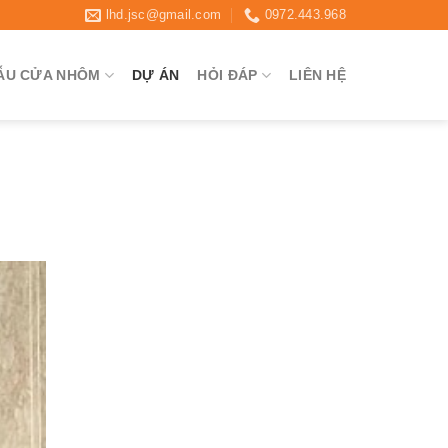
lhd.jsc@gmail.com
0972.443.968
ẪU CỬA NHÔM
DỰ ÁN
HỎI ĐÁP
LIÊN HỆ