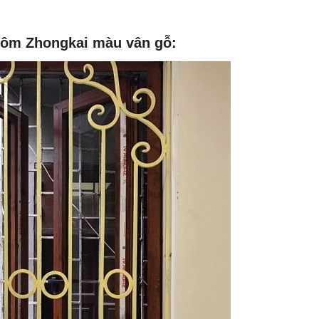
hôm Zhongkai màu vân gỗ: