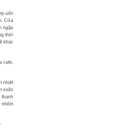
ợp uốn
nh. Cửa
àn ngập
ng thời
kế khác
u cafe,
h nhiệt
ặn xoắn
ủ thanh
g nhôm
-