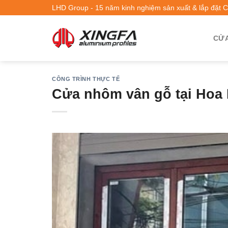
LHD Group - 15 năm kinh nghiệm sản xuất & lắp đặt 
CỬA
CÔNG TRÌNH THỰC TẾ
Cửa nhôm vân gỗ tại Hoa 