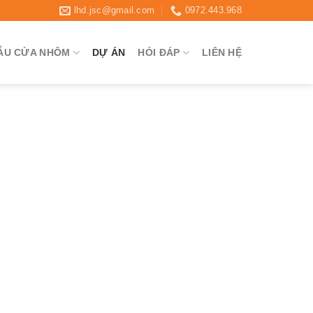
lhd.jsc@gmail.com
0972.443.968
ẪU CỬA NHÔM
DỰ ÁN
HỎI ĐÁP
LIÊN HỆ