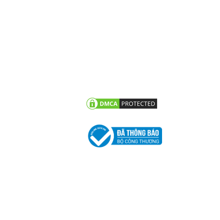
N TỨC
CHĂM SÓC KHÁCH HÀNG
vấn - hỏi đáp
Chính sách bảo hành
g trình tiêu biểu
Chính sách bảo mật thông
tin khách hàng
 tức công ty
n khuyến mãi