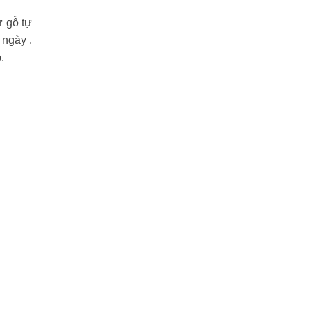
ư gỗ tự
 ngày .
.