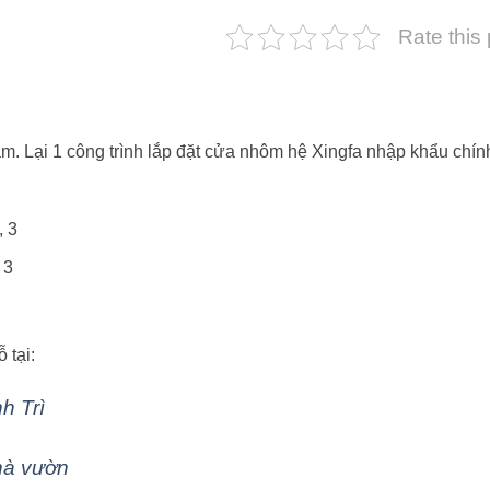
Rate this
am. Lại 1 công trình lắp đặt cửa nhôm hệ Xingfa nhập khẩu chí
, 3
 3
 tại:
h Trì
hà vườn