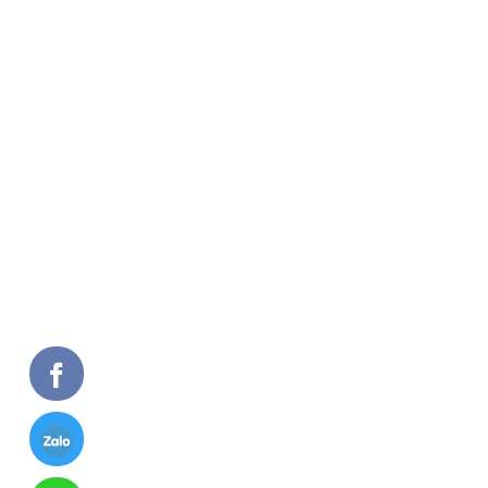
MIỀN BẮC
Số 15/1035, Tam Trinh, Hoàng Mai, Hà Nội
0972.443.968 - 0988.89.30.89
MIỀN NAM
Đường Lê Thị Riêng Khu Phố 1, Phường Thới An,
Q.12, TP. Hồ Chí Minh
0971.757788
Số ĐKKD: 0104215962, ngày cấp 19/10/2009.
Nơi cấp: Sở kế hoạch và đầu tư thành phố Hà Nội.