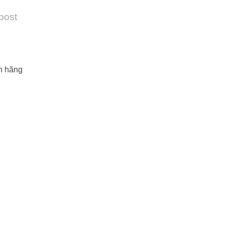
 post
nh hãng