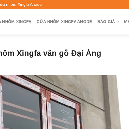
Cửa nhôm Xingfa Anode
 NHÔM XINGFA
CỬA NHÔM XINGFA ANODE
BÁO GIÁ
M
hôm Xingfa vân gỗ Đại Áng