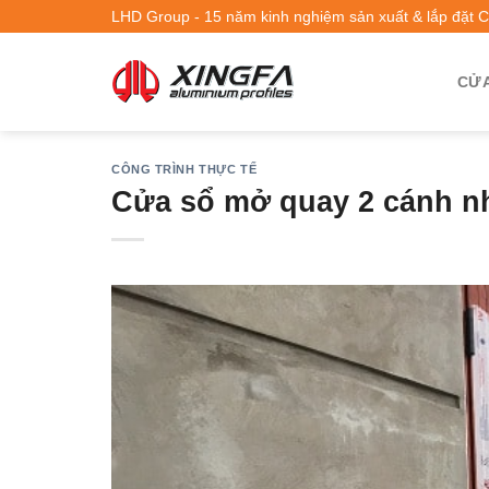
LHD Group - 15 năm kinh nghiệm sản xuất & lắp đặt 
CỬA
CÔNG TRÌNH THỰC TẾ
Cửa sổ mở quay 2 cánh n