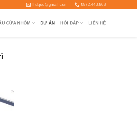
lhd.jsc@gmail.com
0972.443.968
ẪU CỬA NHÔM
DỰ ÁN
HỎI ĐÁP
LIÊN HỆ
ì