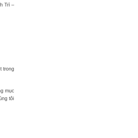
h Trì –
 trong
ng mục
úng tôi