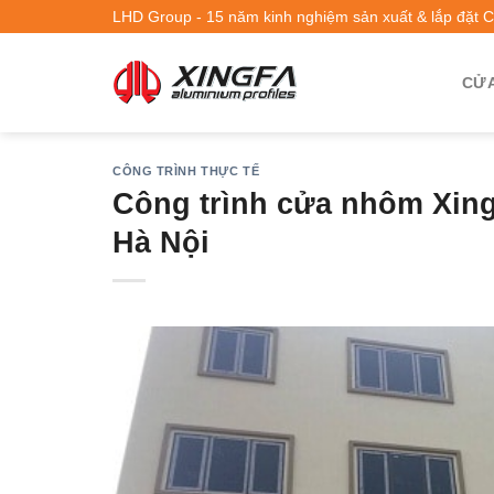
LHD Group - 15 năm kinh nghiệm sản xuất & lắp đặt 
CỬA
CÔNG TRÌNH THỰC TẾ
Công trình cửa nhôm Xing
Hà Nội