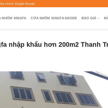
Cửa nhôm Xingfa Anode
 NHÔM XINGFA
CỬA NHÔM XINGFA ANODE
BÁO GIÁ
M
fa nhập khẩu hơn 200m2 Thanh Tr