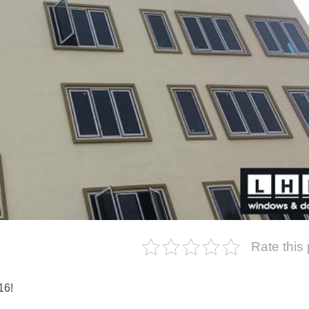
Rate this
16!