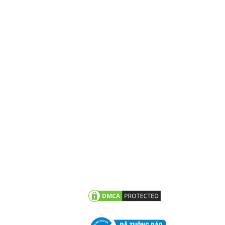
N TỨC
CHĂM SÓC KHÁCH HÀNG
vấn - hỏi đáp
Chính sách bảo hành
g trình tiêu biểu
Chính sách bảo mật thông
tin khách hàng
 tức công ty
n khuyến mãi