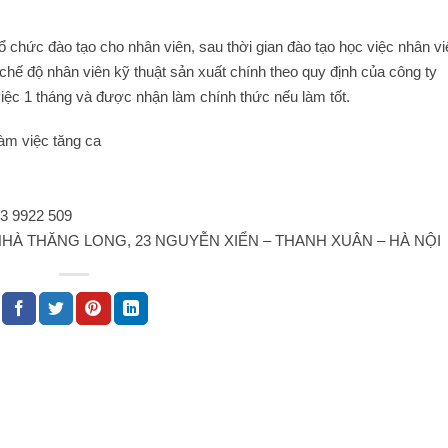
ổ chức đào tạo cho nhân viên, sau thời gian đào tạo học việc nhân vi
hế độ nhân viên kỹ thuật sản xuất chính theo quy định của công ty
iệc 1 tháng và được nhận làm chính thức nếu làm tốt.
làm việc tăng ca
43 9922 509
, TÒA NHÀ THĂNG LONG, 23 NGUYỄN XIỂN – THANH XUÂN – HÀ NỘI