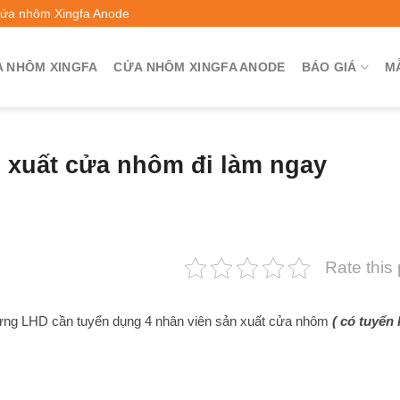
Cửa nhôm Xingfa Anode
 NHÔM XINGFA
CỬA NHÔM XINGFA ANODE
BÁO GIÁ
M
 xuất cửa nhôm đi làm ngay
Rate this
dựng LHD cần tuyển dụng 4 nhân viên sản xuất cửa nhôm
( có tuyển