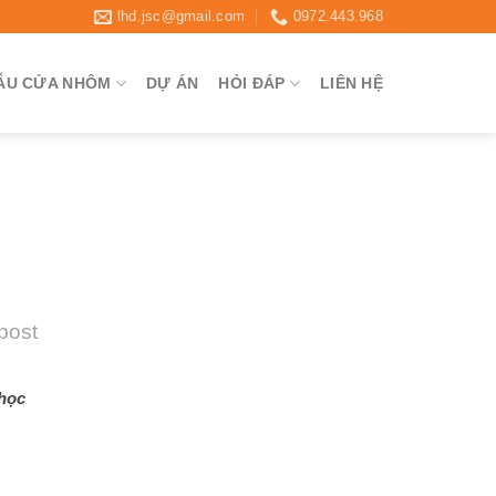
lhd.jsc@gmail.com
0972.443.968
ẪU CỬA NHÔM
DỰ ÁN
HỎI ĐÁP
LIÊN HỆ
 post
 học