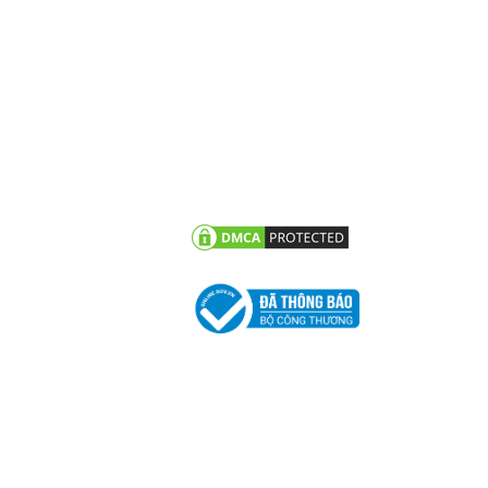
N TỨC
CHĂM SÓC KHÁCH HÀNG
vấn - hỏi đáp
Chính sách bảo hành
g trình tiêu biểu
Chính sách bảo mật thông
tin khách hàng
 tức công ty
n khuyến mãi