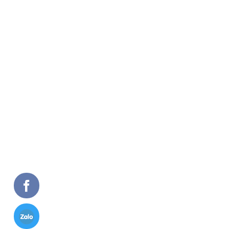
MIỀN BẮC
Số 15/1035, Tam Trinh, Hoàng Mai, Hà Nội
0972.443.968 - 0988.89.30.89
MIỀN NAM
Đường Lê Thị Riêng Khu Phố 1, Phường Thới An,
Q.12, TP. Hồ Chí Minh
0971.757788
Số ĐKKD: 0104215962, ngày cấp 19/10/2009.