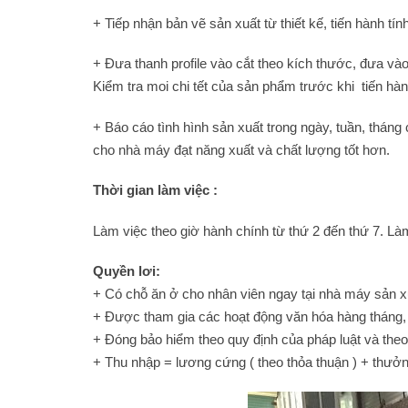
+ Tiếp nhận bản vẽ sản xuất từ thiết kế, tiến hành tí
+ Đưa thanh profile vào cắt theo kích thước, đưa và
Kiểm tra moi chi tết của sản phẩm trước khi tiến hà
+ Báo cáo tình hình sản xuất trong ngày, tuần, thán
cho nhà máy đạt năng xuất và chất lượng tốt hơn.
Thời gian làm việc :
Làm việc theo giờ hành chính từ thứ 2 đến thứ 7. L
Quyền lơi:
+ Có chỗ ăn ở cho nhân viên ngay tại nhà máy sản x
+ Được tham gia các hoạt động văn hóa hàng tháng,
+ Đóng bảo hiểm theo quy định của pháp luật và the
+ Thu nhập = lương cứng ( theo thỏa thuận ) + thưởn