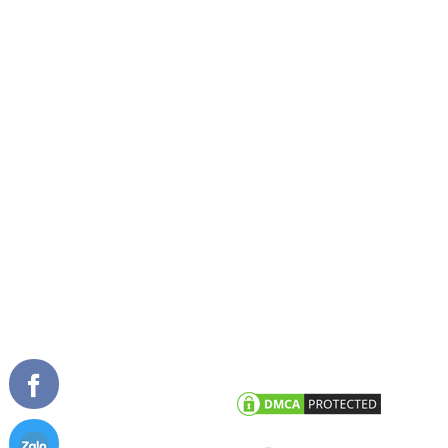
Về chúng tôi
Cửa đi mở quay
Tầm nhìn sứ mệnh
Cửa đi mở trượt
Giải thưởng
Cửa đi xếp trượt
Tài liệu
Cửa sổ mở quay
Cửa sổ mở hất
Vách kính mặt dựng
TIN TỨC
CHĂM SÓC KHÁCH HÀNG
Tư vấn - hỏi đáp
Chính sách bảo hành
Công trình tiêu biểu
Chính sách bảo mật thông tin
khách hàng
Tin tức công ty
Tin khuyến mãi