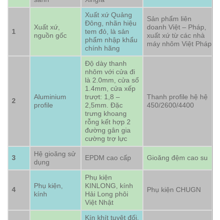
Xuất xứ Quảng
Sản phẩm liên
Đông, nhãn hiệu
Xuất xứ,
doanh Việt – Pháp,
1
tem đỏ, là sản
nguồn gốc
xuất xứ từ các nhà
phẩm nhập khẩu
máy nhôm Việt Pháp
chính hãng
Độ dày thanh
nhôm với cửa đi
là 2.0mm, cửa sổ
1.4mm, cửa xếp
Aluminium
trượt: 1,8 –
Thanh profile hệ hệ
2
profile
2,5mm. Đặc
450/2600/4400
trưng khoang
rỗng kết hợp 2
đường gân gia
cường trợ lực
Hệ gioăng sử
3
EPDM cao cấp
Gioăng đệm cao su
dụng
Phụ kiện
Phụ kiện,
KINLONG, kính
4
Phụ kiện CHUGN
kính
Hải Long phôi
Việt Nhật
Kín khít tuyệt đối,