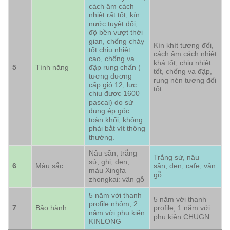
cách âm cách
nhiệt rất tốt, kín
nước tuyệt đối,
độ bền vượt thời
gian, chống cháy
Kín khít tương đối,
tốt chịu nhiệt
cách âm cách nhiệt
cao, chống va
khá tốt, chịu nhiệt
5
Tính năng
đập rung chấn (
tốt, chống va đập,
tương đương
rung nén tương đối
cấp gió 12, lực
tốt
chịu được 1600
pascal) do sử
dụng ép góc
toàn khối, không
phải bắt vít thông
thường.
Nâu sần, trắng
Trắng sứ, nâu
sứ, ghi, đen,
6
Màu sắc
sần, đen, cafe, vân
màu Xingfa
gỗ
zhongkai: vân gỗ
5 năm với thanh
5 năm với thanh
profile nhôm, 2
7
Bảo hành
profile, 1 năm với
năm với phụ kiện
phụ kiện CHUGN
KINLONG