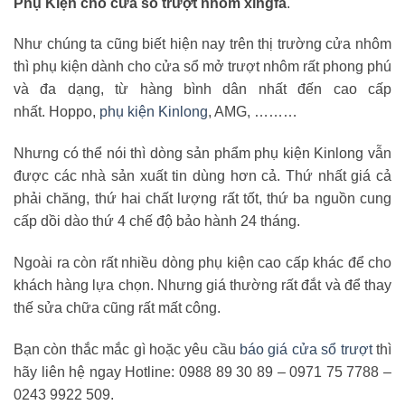
Phụ Kiện cho cửa sổ trượt nhôm xingfa
.
Như chúng ta cũng biết hiện nay trên thị trường cửa nhôm
thì phụ kiện dành cho cửa sổ mở trượt nhôm rất phong phú
và đa dạng, từ hàng bình dân nhất đến cao cấp
nhất. Hoppo,
phụ kiện Kinlong
, AMG, ………
Nhưng có thể nói thì dòng sản phẩm phụ kiện Kinlong vẫn
được các nhà sản xuất tin dùng hơn cả. Thứ nhất giá cả
phải chăng, thứ hai chất lượng rất tốt, thứ ba nguồn cung
cấp dồi dào thứ 4 chế độ bảo hành 24 tháng.
Ngoài ra còn rất nhiều dòng phụ kiện cao cấp khác để cho
khách hàng lựa chọn. Nhưng giá thường rất đắt và để thay
thế sửa chữa cũng rất mất công.
Bạn còn thắc mắc gì hoặc yêu cầu
báo giá cửa sổ trượt
thì
hãy liên hệ ngay Hotline: 0988 89 30 89 – 0971 75 7788 –
0243 9922 509.