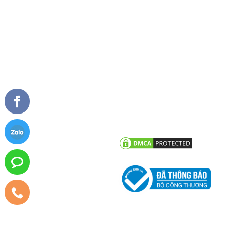
Tài liệu
Cửa sổ mở quay
Cửa sổ mở hất
Vách kính mặt dựng
TIN TỨC
CHĂM SÓC KHÁCH HÀNG
Tư vấn - hỏi đáp
Chính sách bảo hành
Công trình tiêu biểu
Chính sách bảo mật thông tin
khách hàng
Tin tức công ty
Tin khuyến mãi