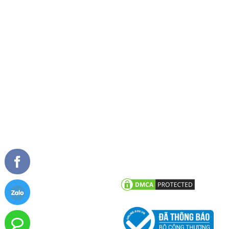
Tầm nhìn sứ mệnh
Cửa đi mở trượt
Giải thưởng
Cửa đi xếp trượt
Tài liệu
Cửa sổ mở quay
Cửa sổ mở hất
Vách kính mặt dựng
TIN TỨC
CHĂM SÓC KHÁCH HÀNG
Tư vấn - hỏi đáp
Chính sách bảo hành
Công trình tiêu biểu
Chính sách bảo mật thông tin
khách hàng
Tin tức công ty
Tin khuyến mãi