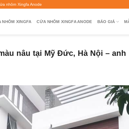
Cửa nhôm Xingfa Anode
 NHÔM XINGFA
CỬA NHÔM XINGFA ANODE
BÁO GIÁ
M
màu nâu tại Mỹ Đức, Hà Nội – anh