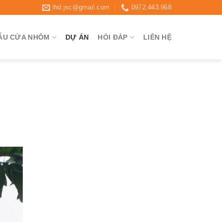
lhd.jsc@gmail.com
0972.443.968
ẪU CỬA NHÔM
DỰ ÁN
HỎI ĐÁP
LIÊN HỆ