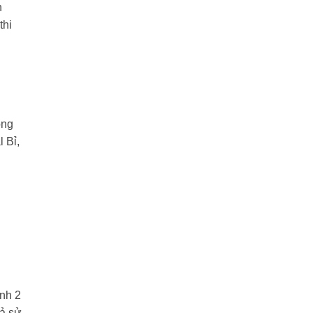
n
thi
ông
 Bỉ,
ịnh 2
cả sử