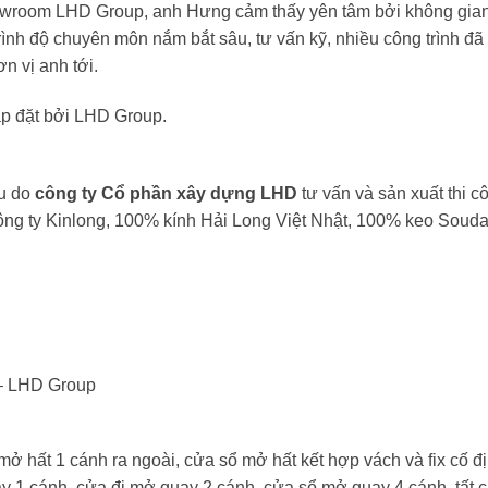
Showroom LHD Group, anh Hưng cảm thấy yên tâm bởi không gia
rình độ chuyên môn nắm bắt sâu, tư vấn kỹ, nhiều công trình đã 
n vị anh tới.
ắp đặt bởi LHD Group.
ẩu do
công ty Cổ phần xây dựng LHD
tư vấn và sản xuất thi c
công ty Kinlong, 100% kính Hải Long Việt Nhật, 100% keo Soudal
 – LHD Group
 hất 1 cánh ra ngoài, cửa sổ mở hất kết hợp vách và fix cố đ
 1 cánh, cửa đi mở quay 2 cánh, cửa sổ mở quay 4 cánh. tất 