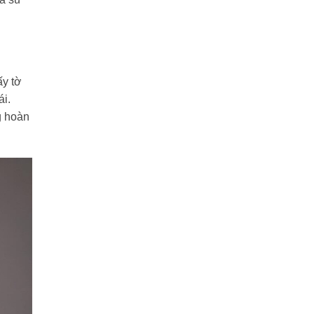
ấy tờ
ái.
g hoàn