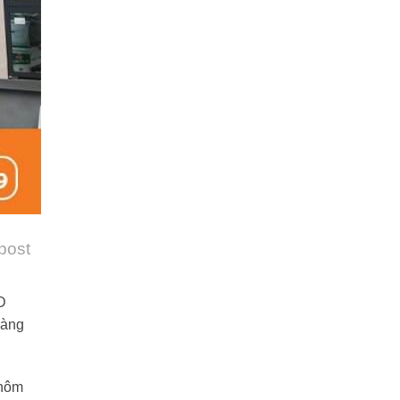
 post
D
hàng
nhôm